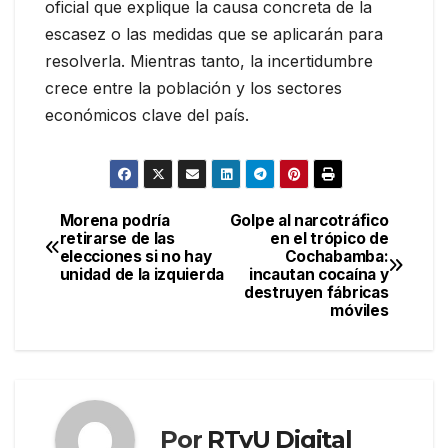
oficial que explique la causa concreta de la
escasez o las medidas que se aplicarán para
resolverla. Mientras tanto, la incertidumbre
crece entre la población y los sectores
económicos clave del país.
Morena podría
Golpe al narcotráfico
Navegación
retirarse de las
en el trópico de
elecciones si no hay
Cochabamba:
de
unidad de la izquierda
incautan cocaína y
destruyen fábricas
entradas
móviles
Por
RTvU Digital