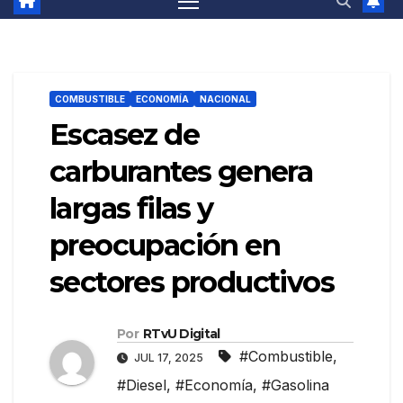
COMBUSTIBLE
ECONOMÍA
NACIONAL
Escasez de
carburantes genera
largas filas y
preocupación en
sectores productivos
Por
RTvU Digital
#Combustible
,
JUL 17, 2025
#Diesel
,
#Economía
,
#Gasolina