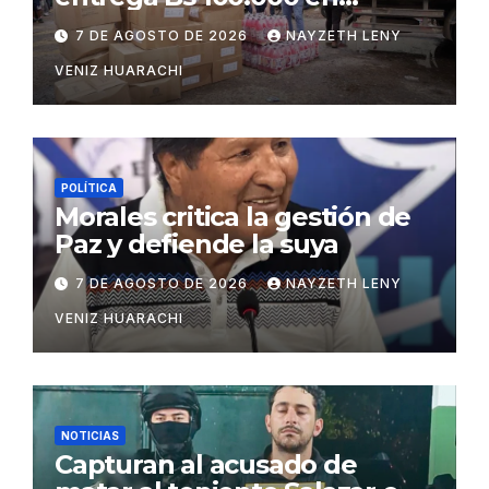
insumos para afectados
7 DE AGOSTO DE 2026
NAYZETH LENY
VENIZ HUARACHI
POLÍTICA
Morales critica la gestión de
Paz y defiende la suya
7 DE AGOSTO DE 2026
NAYZETH LENY
VENIZ HUARACHI
NOTICIAS
Capturan al acusado de