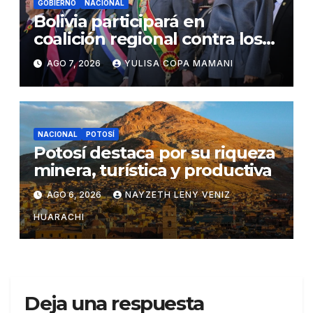
GOBIERNO
NACIONAL
Bolivia participará en
coalición regional contra los
cárteles del narcotráfico
AGO 7, 2026
YULISA COPA MAMANI
NACIONAL
POTOSÍ
Potosí destaca por su riqueza
minera, turística y productiva
AGO 6, 2026
NAYZETH LENY VENIZ
HUARACHI
Deja una respuesta