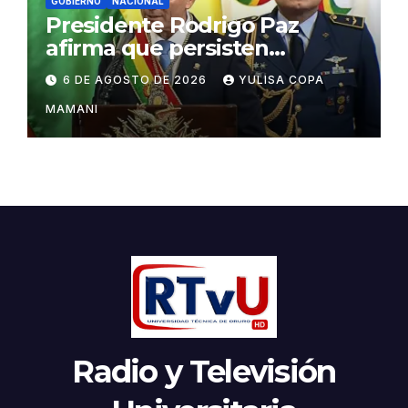
GOBIERNO
NACIONAL
Presidente Rodrigo Paz
afirma que persisten
amenazas contra la
6 DE AGOSTO DE 2026
YULISA COPA
estabilidad del país
MAMANI
Radio y Televisión