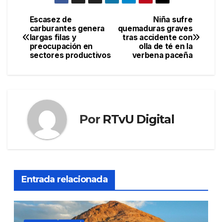
Escasez de
Niña sufre
Navegación
carburantes genera
quemaduras graves
largas filas y
tras accidente con
de
preocupación en
olla de té en la
sectores productivos
verbena paceña
entradas
Por
RTvU Digital
Entrada relacionada