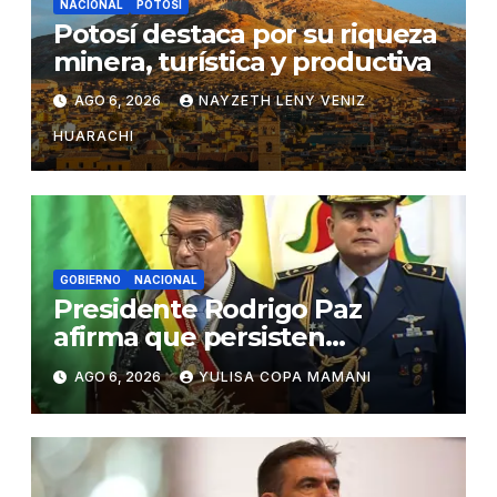
NACIONAL
POTOSÍ
Potosí destaca por su riqueza
minera, turística y productiva
AGO 6, 2026
NAYZETH LENY VENIZ
HUARACHI
GOBIERNO
NACIONAL
Presidente Rodrigo Paz
afirma que persisten
amenazas contra la
AGO 6, 2026
YULISA COPA MAMANI
estabilidad del país