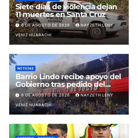
Siete días de violencia dejan
11 muertes en Santa Cruz
6 DE AGOSTO DE 2026
NAYZETH LENY
VENIZ HUARACHI
NOTICIAS
Barrio Lindo recibe apoyo del
Gobierno tras pedido del
vicepresidente Lara
6 DE AGOSTO DE 2026
NAYZETH LENY
VENIZ HUARACHI