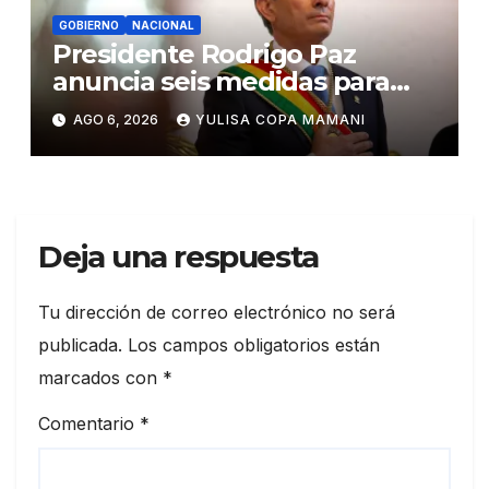
GOBIERNO
NACIONAL
Presidente Rodrigo Paz
anuncia seis medidas para
impulsar reformas en Bolivia
AGO 6, 2026
YULISA COPA MAMANI
Deja una respuesta
Tu dirección de correo electrónico no será
publicada.
Los campos obligatorios están
marcados con
*
Comentario
*