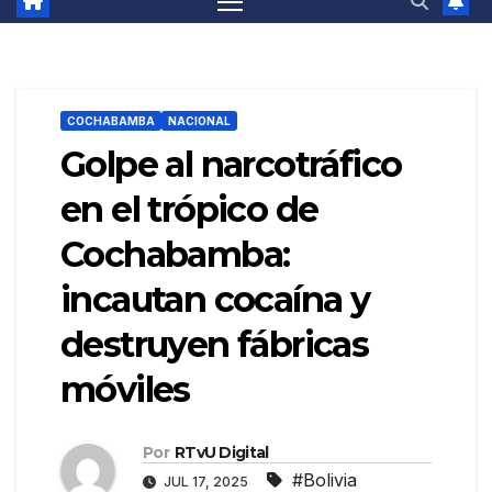
COCHABAMBA
NACIONAL
Golpe al narcotráfico
en el trópico de
Cochabamba:
incautan cocaína y
destruyen fábricas
móviles
Por
RTvU Digital
#Bolivia
JUL 17, 2025