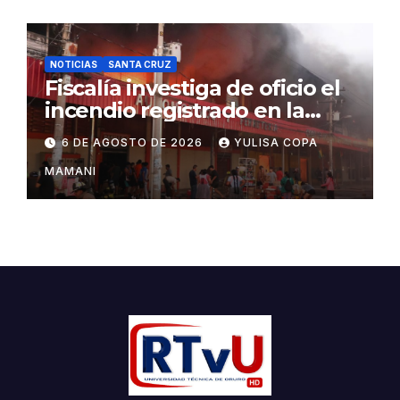
NOTICIAS
SANTA CRUZ
Fiscalía investiga de oficio el
incendio registrado en la
feria Barrio Lindo
6 DE AGOSTO DE 2026
YULISA COPA
MAMANI