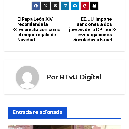
El Papa León XIV
EE.UU. impone
Navegación
recomienda la
sanciones a dos
reconciliación como
jueces de la CPI por
de
el mejor regalo de
investigaciones
Navidad
vinculadas a Israel
entradas
Por
RTvU Digital
Entrada relacionada