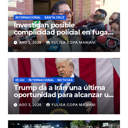
INTERNACIONAL
SANTA CRUZ
Investigan posible
complicidad policial en fuga
de dos reos brasileños de
AGO 5, 2026
YULISA COPA MAMANI
Palmasola
EE.UU.
INTERNACIONAL
NOTICIAS
Trump da a Irán una última
oportunidad para alcanzar un
acuerdo de paz
AGO 3, 2026
YULISA COPA MAMANI