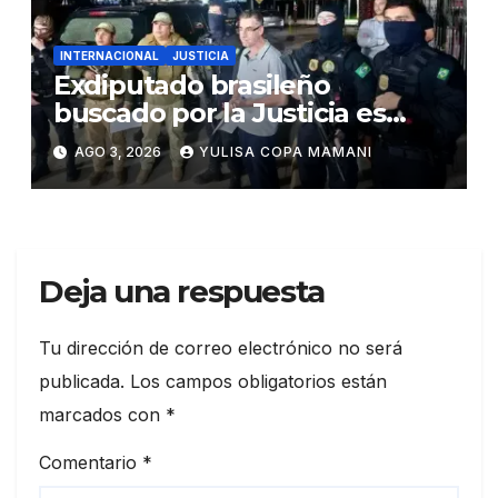
INTERNACIONAL
JUSTICIA
Exdiputado brasileño
buscado por la Justicia es
detenido en Bolivia
AGO 3, 2026
YULISA COPA MAMANI
Deja una respuesta
Tu dirección de correo electrónico no será
publicada.
Los campos obligatorios están
marcados con
*
Comentario
*