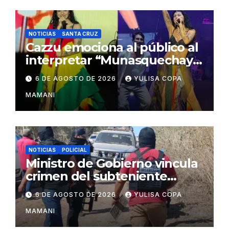
NOTICIAS
SANTA CRUZ
Cazzu emociona al público al
interpretar “Munasquechay”
en su concierto en Santa
6 DE AGOSTO DE 2026
YULISA COPA
Cruz
MAMANI
NOTICIAS
POLICIAL
Ministro de Gobierno vincula
crimen del subteniente
Salazar con la red de
6 DE AGOSTO DE 2026
YULISA COPA
Sebastián Marset
MAMANI