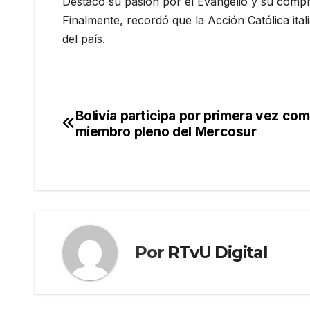
Destacó su pasión por el Evangelio y su compro
Finalmente, recordó que la Acción Católica it
del país.
Bolivia participa por primera vez co
Navegación
miembro pleno del Mercosur
de
entradas
Por
RTvU Digital