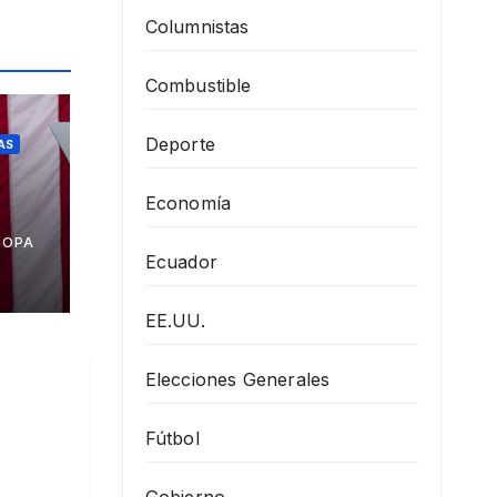
Columnistas
Combustible
Deporte
AS
Economía
a
COPA
Ecuador
EE.UU.
Elecciones Generales
Fútbol