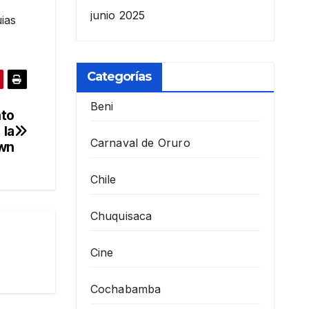
junio 2025
ias
Categorías
Beni
nto
 la
Carnaval de Oruro
own
Chile
Chuquisaca
Cine
Cochabamba