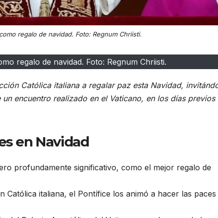
como regalo de navidad. Foto: Regnum Chriisti.
mo regalo de navidad. Foto: Regnum Chriisti.
ción Católica italiana a regalar paz esta Navidad, invitánd
un encuentro realizado en el Vaticano, en los días previos 
ces en Navidad
ero profundamente significativo, como el mejor regalo de
Católica italiana, el Pontífice los animó a hacer las paces