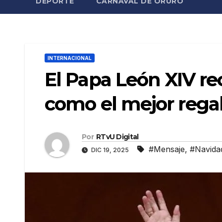
DEPORTE
CARNAVAL DE ORURO
INTERNACIONAL
El Papa León XIV re
como el mejor rega
Por
RTvU Digital
#Mensaje
,
#Navida
DIC 19, 2025