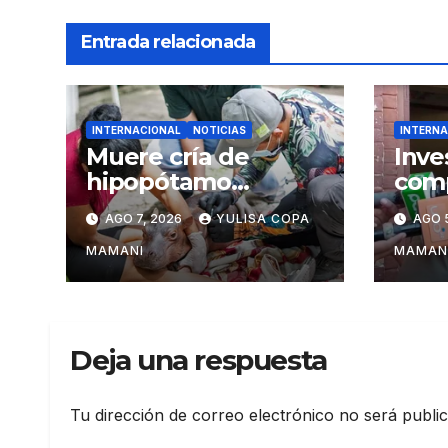
Entrada relacionada
INTERNACIONAL
NOTICIAS
INTERNA
Muere cría de
Inve
hipopótamo
comp
rescatada en
en f
AGO 7, 2026
YULISA COPA
AGO 
Colombia tras
bras
recibir atención
Pal
MAMANI
MAMAN
veterinaria
Deja una respuesta
Tu dirección de correo electrónico no será publi