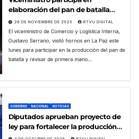
elaboración del pan de batalla
para evaluar costos
26 DE NOVIEMBRE DE 2025
RTVU DIGITAL
El viceministro de Comercio y Logística Interna,
Gustavo Serrano, visitó hornos en La Paz este
lunes para participar en la producción del pan de
batalla y revisar de primera mano…
GOBIERNO
NACIONAL
NOTICIAS
Diputados aprueban proyecto de
ley para fortalecer la producción
primaria de leche
3 DE OCTUBRE DE 2025
RTVU DIGITAL