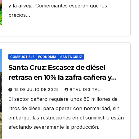
y la arveja. Comerciantes esperan que los
precios…
COMBUSTIBLE
ECONOMÍA
SANTA CRUZ
Santa Cruz: Escasez de diésel
retrasa en 10% la zafra cañera y
productores temen extender la
15 DE JULIO DE 2025
RTVU DIGITAL
cosecha hasta noviembre
El sector cañero requiere unos 60 millones de
litros de diésel para operar con normalidad, sin
embargo, las restricciones en el suministro están
afectando severamente la producción.