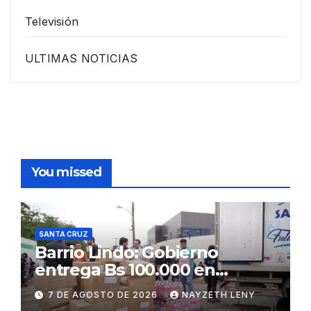
Televisión
ULTIMAS NOTICIAS
You missed
SANTA CRUZ
Barrio Lindo: Gobierno
entrega Bs 100.000 en
insumos para afectados
7 DE AGOSTO DE 2026
NAYZETH LENY