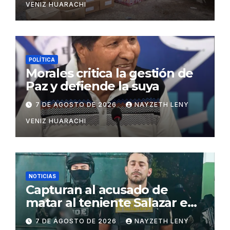
VENIZ HUARACHI
POLÍTICA
Morales critica la gestión de
Paz y defiende la suya
7 DE AGOSTO DE 2026
NAYZETH LENY
VENIZ HUARACHI
NOTICIAS
Capturan al acusado de
matar al teniente Salazar en
San Matías
7 DE AGOSTO DE 2026
NAYZETH LENY