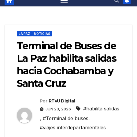
LA PAZ
NOTICIAS
Terminal de Buses de
La Paz habilita salidas
hacia Cochabamba y
Santa Cruz
Por
RTvU Digital
#habilita salidas
JUN 23, 2026
,
#Terminal de buses
,
#viajes interdepartamentales