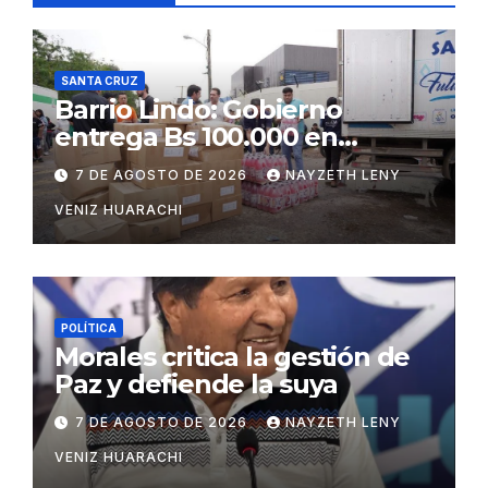
SANTA CRUZ
Barrio Lindo: Gobierno
entrega Bs 100.000 en
insumos para afectados
7 DE AGOSTO DE 2026
NAYZETH LENY
VENIZ HUARACHI
POLÍTICA
Morales critica la gestión de
Paz y defiende la suya
7 DE AGOSTO DE 2026
NAYZETH LENY
VENIZ HUARACHI