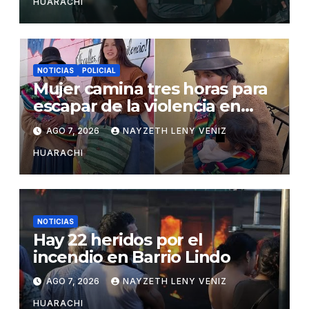
HUARACHI
NOTICIAS
POLICIAL
Mujer camina tres horas para
escapar de la violencia en
Potosí
AGO 7, 2026
NAYZETH LENY VENIZ
HUARACHI
NOTICIAS
Hay 22 heridos por el
incendio en Barrio Lindo
AGO 7, 2026
NAYZETH LENY VENIZ
HUARACHI