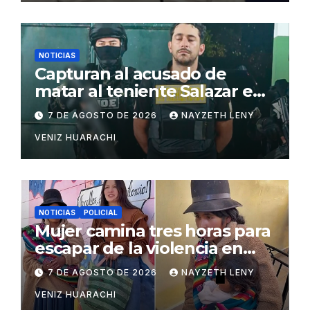
NOTICIAS
Capturan al acusado de
matar al teniente Salazar en
San Matías
7 DE AGOSTO DE 2026
NAYZETH LENY
VENIZ HUARACHI
NOTICIAS
POLICIAL
Mujer camina tres horas para
escapar de la violencia en
Potosí
7 DE AGOSTO DE 2026
NAYZETH LENY
VENIZ HUARACHI