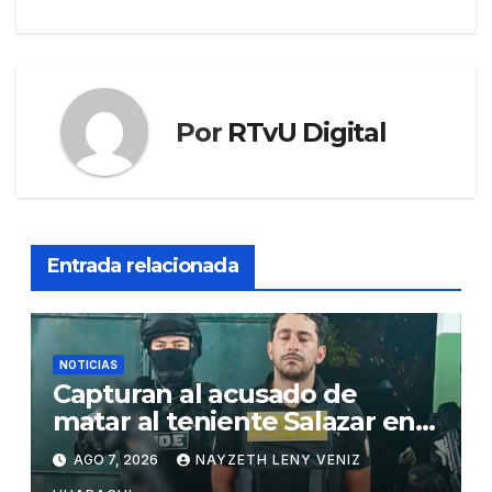
entradas
Por
RTvU Digital
Entrada relacionada
NOTICIAS
Capturan al acusado de
matar al teniente Salazar en
San Matías
AGO 7, 2026
NAYZETH LENY VENIZ