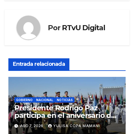
Por
RTvU Digital
Entrada relacionada
GOBIERNO
NACIONAL
NOTICIAS
Presidente Rodrigo Paz
participa en el aniversario de
las Fuerzas Armadas
AGO 7, 2026
YULISA COPA MAMANI