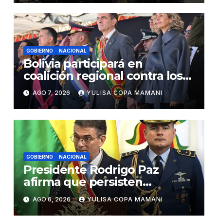
GOBIERNO
NACIONAL
Bolivia participará en
coalición regional contra los
cárteles del narcotráfico
AGO 7, 2026
YULISA COPA MAMANI
GOBIERNO
NACIONAL
Presidente Rodrigo Paz
afirma que persisten
amenazas contra la
AGO 6, 2026
YULISA COPA MAMANI
estabilidad del país