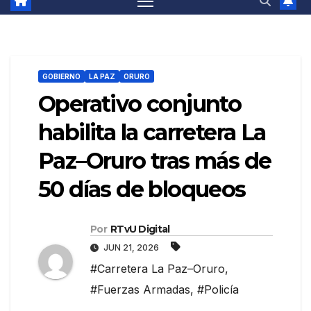
GOBIERNO
LA PAZ
ORURO
Operativo conjunto
habilita la carretera La
Paz–Oruro tras más de
50 días de bloqueos
Por
RTvU Digital
JUN 21, 2026
#Carretera La Paz–Oruro
,
#Fuerzas Armadas
,
#Policía