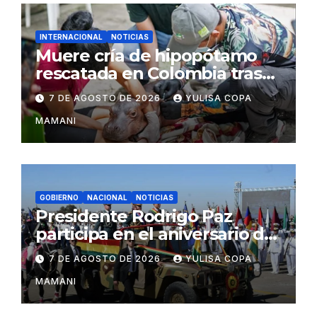
INTERNACIONAL
NOTICIAS
Muere cría de hipopótamo
rescatada en Colombia tras
recibir atención veterinaria
7 DE AGOSTO DE 2026
YULISA COPA
MAMANI
GOBIERNO
NACIONAL
NOTICIAS
Presidente Rodrigo Paz
participa en el aniversario de
las Fuerzas Armadas
7 DE AGOSTO DE 2026
YULISA COPA
MAMANI