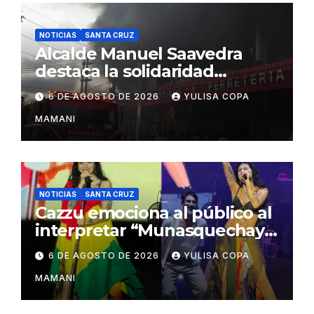
NOTICIAS
SANTA CRUZ
Alcalde Manuel Saavedra
destaca la solidaridad
durante la emergencia en
6 DE AGOSTO DE 2026
YULISA COPA
Barrio Lindo
MAMANI
NOTICIAS
SANTA CRUZ
Cazzu emociona al público al
interpretar “Munasquechay”
en su concierto en Santa
6 DE AGOSTO DE 2026
YULISA COPA
Cruz
MAMANI