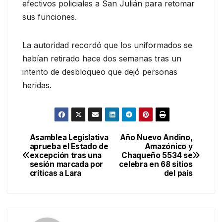
efectivos policiales a San Julián para retomar
sus funciones.
La autoridad recordó que los uniformados se
habían retirado hace dos semanas tras un
intento de desbloqueo que dejó personas
heridas.
Asamblea Legislativa
Año Nuevo Andino,
Navegación
aprueba el Estado de
Amazónico y
excepción tras una
Chaqueño 5534 se
de
sesión marcada por
celebra en 68 sitios
críticas a Lara
del país
entradas