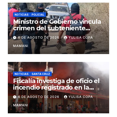
NOTICIAS
POLICIAL
Ministro de Gobierno vincula
crimen del subteniente
Salazar con la red de
6 DE AGOSTO DE 2026
YULISA COPA
Sebastián Marset
MAMANI
NOTICIAS
SANTA CRUZ
Fiscalía investiga de oficio el
incendio registrado en la
feria Barrio Lindo
6 DE AGOSTO DE 2026
YULISA COPA
MAMANI