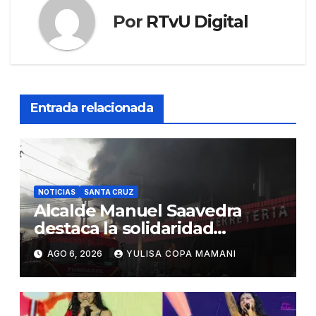
Por
RTvU Digital
Entrada relacionada
NOTICIAS
SANTA CRUZ
Alcalde Manuel Saavedra
destaca la solidaridad
durante la emergencia en
AGO 6, 2026
YULISA COPA MAMANI
Barrio Lindo