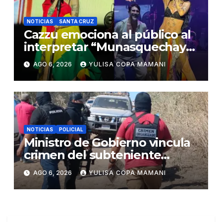
NOTICIAS
SANTA CRUZ
Cazzu emociona al público al
interpretar “Munasquechay”
en su concierto en Santa Cruz
AGO 6, 2026
YULISA COPA MAMANI
NOTICIAS
POLICIAL
Ministro de Gobierno vincula
crimen del subteniente
Salazar con la red de
AGO 6, 2026
YULISA COPA MAMANI
Sebastián Marset