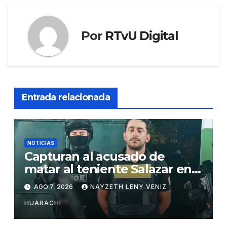
Por
RTvU Digital
Entrada relacionada
NOTICIAS
Capturan al acusado de
matar al teniente Salazar en
San Matías
AGO 7, 2026
NAYZETH LENY VENIZ
HUARACHI