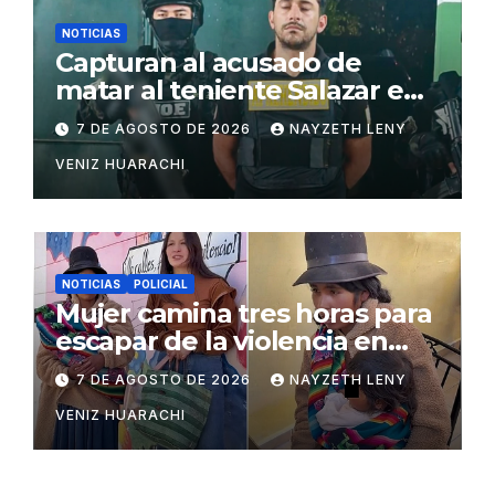
NOTICIAS
Capturan al acusado de
matar al teniente Salazar en
San Matías
7 DE AGOSTO DE 2026
NAYZETH LENY
VENIZ HUARACHI
NOTICIAS
POLICIAL
Mujer camina tres horas para
escapar de la violencia en
Potosí
7 DE AGOSTO DE 2026
NAYZETH LENY
VENIZ HUARACHI