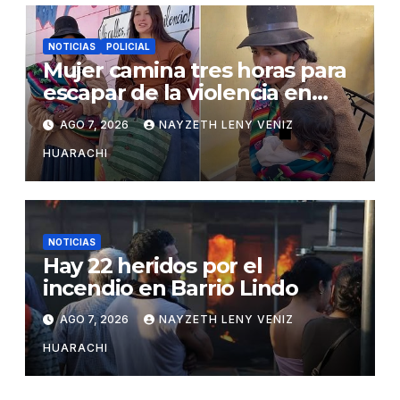
NOTICIAS
POLICIAL
Mujer camina tres horas para
escapar de la violencia en
Potosí
AGO 7, 2026
NAYZETH LENY VENIZ
HUARACHI
NOTICIAS
Hay 22 heridos por el
incendio en Barrio Lindo
AGO 7, 2026
NAYZETH LENY VENIZ
HUARACHI