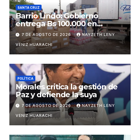
SANTA CRUZ
Barrio Lindo: Gobierno
entrega Bs 100.000 en
insumos para afectados
7 DE AGOSTO DE 2026
NAYZETH LENY
VENIZ HUARACHI
POLÍTICA
Morales critica la gestión de
Paz y defiende la suya
7 DE AGOSTO DE 2026
NAYZETH LENY
VENIZ HUARACHI