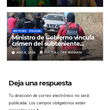
NOTICIAS
POLICIAL
Ministro de Gobierno vincula
crimen del subteniente
Salazar con la red de
AGO 6, 2026
YULISA COPA MAMANI
Sebastián Marset
Deja una respuesta
Tu dirección de correo electrónico no será
publicada.
Los campos obligatorios están