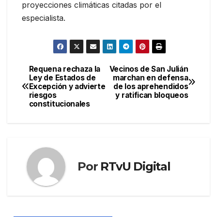
proyecciones climáticas citadas por el
especialista.
Requena rechaza la
Vecinos de San Julián
Navegación
Ley de Estados de
marchan en defensa
Excepción y advierte
de los aprehendidos
de
riesgos
y ratifican bloqueos
constitucionales
entradas
Por
RTvU Digital