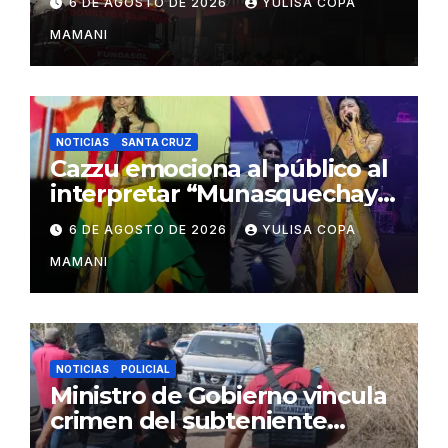
6 DE AGOSTO DE 2026
YULISA COPA
Barrio Lindo
MAMANI
NOTICIAS
SANTA CRUZ
Cazzu emociona al público al
interpretar “Munasquechay”
en su concierto en Santa
6 DE AGOSTO DE 2026
YULISA COPA
Cruz
MAMANI
NOTICIAS
POLICIAL
Ministro de Gobierno vincula
crimen del subteniente
Salazar con la red de