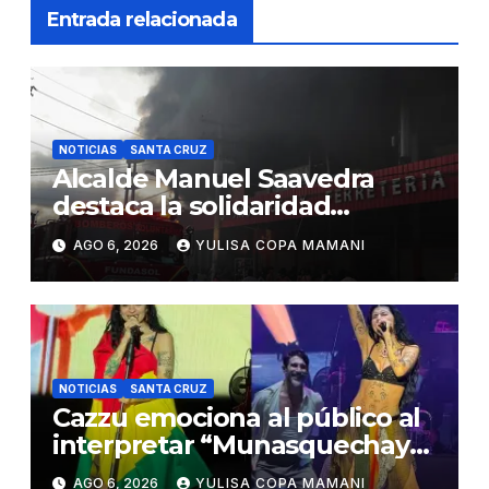
Entrada relacionada
NOTICIAS
SANTA CRUZ
Alcalde Manuel Saavedra
destaca la solidaridad
durante la emergencia en
AGO 6, 2026
YULISA COPA MAMANI
Barrio Lindo
NOTICIAS
SANTA CRUZ
Cazzu emociona al público al
interpretar “Munasquechay”
en su concierto en Santa Cruz
AGO 6, 2026
YULISA COPA MAMANI