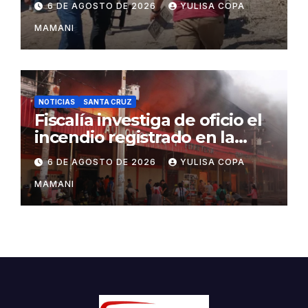
6 DE AGOSTO DE 2026
YULISA COPA
Sebastián Marset
MAMANI
NOTICIAS
SANTA CRUZ
Fiscalía investiga de oficio el
incendio registrado en la
feria Barrio Lindo
6 DE AGOSTO DE 2026
YULISA COPA
MAMANI