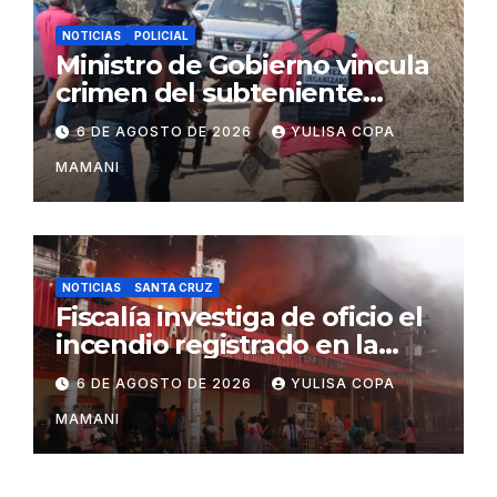
NOTICIAS
POLICIAL
Ministro de Gobierno vincula
crimen del subteniente
Salazar con la red de
6 DE AGOSTO DE 2026
YULISA COPA
Sebastián Marset
MAMANI
NOTICIAS
SANTA CRUZ
Fiscalía investiga de oficio el
incendio registrado en la
feria Barrio Lindo
6 DE AGOSTO DE 2026
YULISA COPA
MAMANI