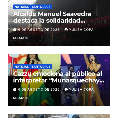
NOTICIAS
SANTA CRUZ
Alcalde Manuel Saavedra
destaca la solidaridad
durante la emergencia en
6 DE AGOSTO DE 2026
YULISA COPA
Barrio Lindo
MAMANI
NOTICIAS
SANTA CRUZ
Cazzu emociona al público al
interpretar “Munasquechay”
en su concierto en Santa
6 DE AGOSTO DE 2026
YULISA COPA
Cruz
MAMANI