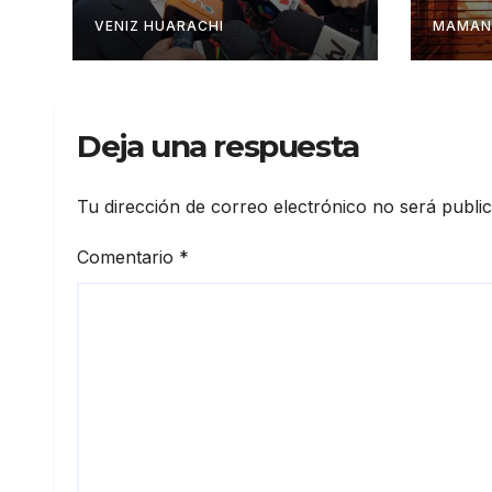
Estado centralista
Lind
VENIZ HUARACHI
MAMAN
Deja una respuesta
Tu dirección de correo electrónico no será publi
Comentario
*