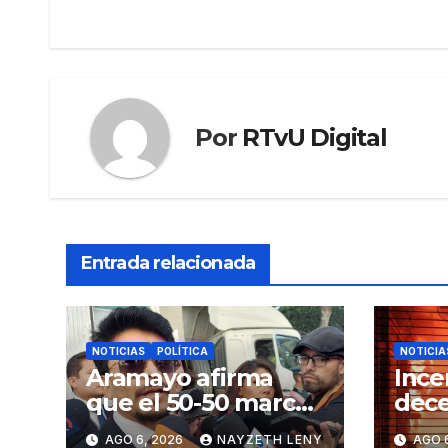
de
entradas
Por
RTvU Digital
Entrada relacionada
NOTICIAS
POLÍTICA
NOTICIA
Aramayo afirma
Ince
que el 50-50 marca
dece
el inicio del fin del
en la
AGO 6, 2026
NAYZETH LENY
AGO 