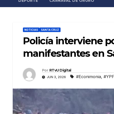
DEPORTE
CARNAVAL DE ORURO
NOTICIAS
SANTA CRUZ
Policía interviene
manifestantes en S
Por
RTvU Digital
#Econimonia
,
#YP
JUN 3, 2026