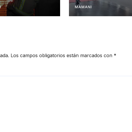
o de Santa Cruz
independencia 
Bolivia
I
MAMANI
cada.
Los campos obligatorios están marcados con
*