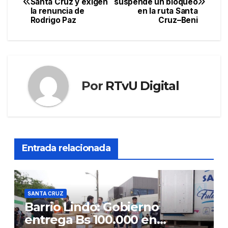
Santa Cruz y exigen
suspende un bloqueo
de
la renuncia de
en la ruta Santa
Rodrigo Paz
Cruz–Beni
entradas
Por
RTvU Digital
Entrada relacionada
SANTA CRUZ
Barrio Lindo: Gobierno
entrega Bs 100.000 en