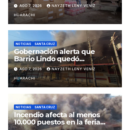
insumos para afectados
AGO 7, 2026
NAYZETH LENY VENIZ
HUARACHI
NOTICIAS
SANTA CRUZ
Gobernación alerta que
Barrio Lindo quedó
inutilizable
AGO 7, 2026
NAYZETH LENY VENIZ
HUARACHI
NOTICIAS
SANTA CRUZ
Incendio afecta al menos
10.000 puestos en la feria
Barrio Lindo