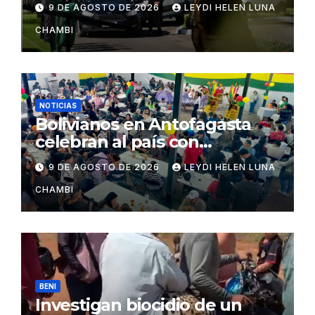
9 DE AGOSTO DE 2026
LEYDI HELEN LUNA
CHAMBI
NOTICIAS
Bolivianos en Antofagasta
celebran al país con
gastronomía, folclore y un
9 DE AGOSTO DE 2026
LEYDI HELEN LUNA
llamado a la unidad
CHAMBI
BENI
Investigan biocidio de un