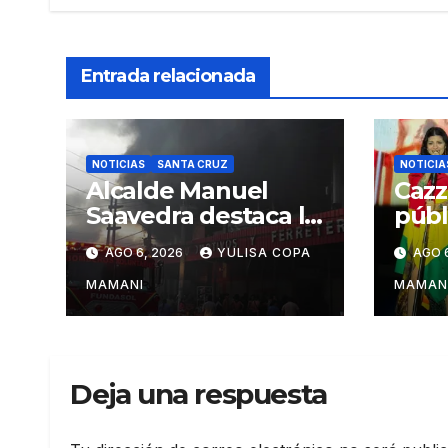
Entrada relacionada
NOTICIAS
SANTA CRUZ
NOTICIA
Alcalde Manuel
Cazz
Saavedra destaca la
públ
solidaridad durante
inte
AGO 6, 2026
YULISA COPA
AGO 
la emergencia en
“Mu
Barrio Lindo
en s
MAMANI
MAMAN
Sant
Deja una respuesta