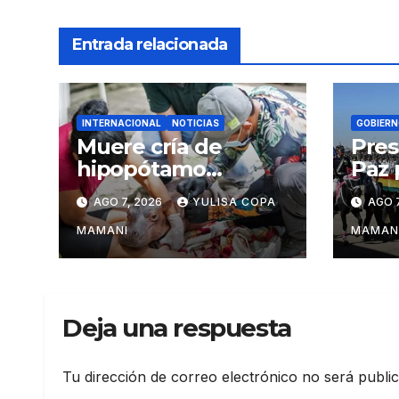
Entrada relacionada
INTERNACIONAL
NOTICIAS
GOBIERN
Muere cría de
Pres
hipopótamo
Paz 
rescatada en
aniv
AGO 7, 2026
YULISA COPA
AGO 7
Colombia tras
Fuer
recibir atención
MAMANI
MAMAN
veterinaria
Deja una respuesta
Tu dirección de correo electrónico no será publi