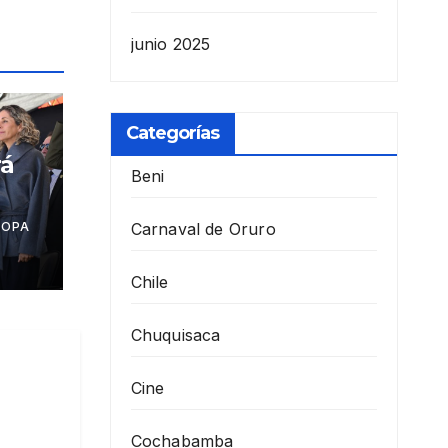
junio 2025
Categorías
rá
Beni
los
COPA
Carnaval de Oruro
Chile
Chuquisaca
Cine
Cochabamba