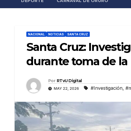
DEPORTE
CARNAVAL DE ORURO
NACIONAL
NOTICIAS
SANTA CRUZ
Santa Cruz: Investi
durante toma de la
Por
RTvU Digital
#Investigación
,
#m
MAY 22, 2026