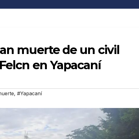
gan muerte de un civil
 Felcn en Yapacaní
uerte
,
#Yapacaní