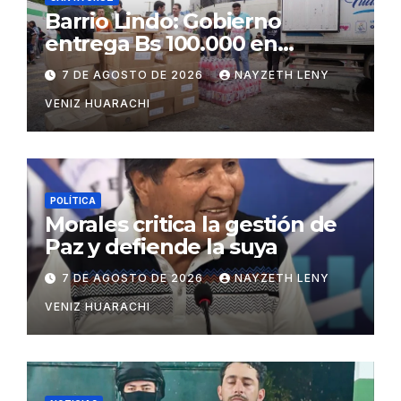
Barrio Lindo: Gobierno
entrega Bs 100.000 en
insumos para afectados
7 DE AGOSTO DE 2026
NAYZETH LENY
VENIZ HUARACHI
POLÍTICA
Morales critica la gestión de
Paz y defiende la suya
7 DE AGOSTO DE 2026
NAYZETH LENY
VENIZ HUARACHI