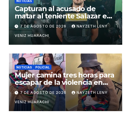
NOTICIAS
Capturan al acusado de
matar al teniente Salazar en
San Matías
7 DE AGOSTO DE 2026
NAYZETH LENY
VENIZ HUARACHI
NOTICIAS
POLICIAL
Mujer camina tres horas para
escapar de la violencia en
Potosí
7 DE AGOSTO DE 2026
NAYZETH LENY
VENIZ HUARACHI