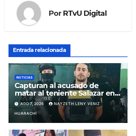
Por
RTvU Digital
Entrada relacionada
NOTICIAS
Capturan al acusado de
matar al teniente Salazar en
San Matías
AGO 7, 2026
NAYZETH LENY VENIZ
HUARACHI