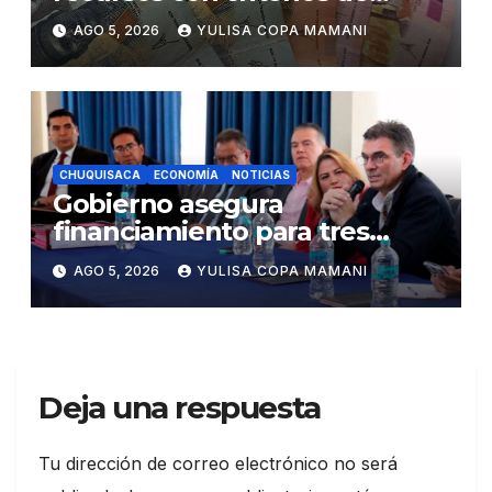
eficiencia y esfuerzo fiscal
AGO 5, 2026
YULISA COPA MAMANI
CHUQUISACA
ECONOMÍA
NOTICIAS
Gobierno asegura
financiamiento para tres
proyectos estratégicos de
AGO 5, 2026
YULISA COPA MAMANI
Chuquisaca
Deja una respuesta
Tu dirección de correo electrónico no será