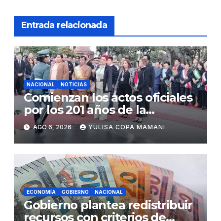
Entrada relacionada
NACIONAL
NOTICIAS
Comienzan los actos oficiales
por los 201 años de la
independencia de Bolivia
AGO 6, 2026
YULISA COPA MAMANI
ECONOMÍA
GOBIERNO
NACIONAL
Gobierno plantea redistribuir
recursos con criterios de