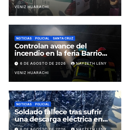
VENIZ HUARACHI
NOTICIAS
POLICIAL
SANTA CRUZ
Controlan avance del
incendio en la feria Barrio
Lindo
6 DE AGOSTO DE 2026
NAYZETH LENY
VENIZ HUARACHI
NOTICIAS
POLICIAL
Soldado fallece tras sufrir
una descarga eléctrica en
Puerto Pailas
6 DE AGOSTO DE 2026
NAYZETH LENY