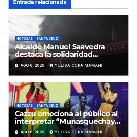
Entrada relacionada
NOTICIAS
SANTA CRUZ
Alcalde Manuel Saavedra
destaca la solidaridad
durante la emergencia en
AGO 6, 2026
YULISA COPA MAMANI
Barrio Lindo
NOTICIAS
SANTA CRUZ
Cazzu emociona al público al
interpretar “Munasquechay”
en su concierto en Santa Cruz
AGO 6, 2026
YULISA COPA MAMANI