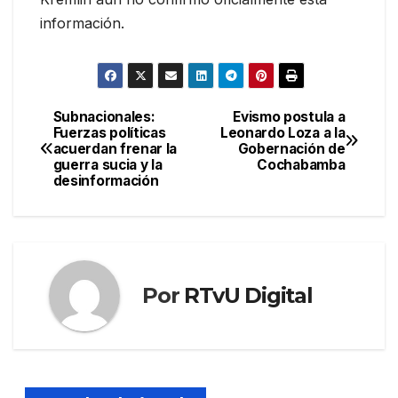
información.
Subnacionales:
Evismo postula a
Navegación
Fuerzas políticas
Leonardo Loza a la
acuerdan frenar la
Gobernación de
de
guerra sucia y la
Cochabamba
desinformación
entradas
Por
RTvU Digital