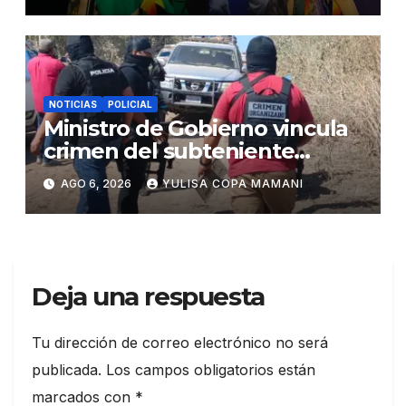
NOTICIAS
POLICIAL
Ministro de Gobierno vincula
crimen del subteniente
Salazar con la red de
AGO 6, 2026
YULISA COPA MAMANI
Sebastián Marset
Deja una respuesta
Tu dirección de correo electrónico no será
publicada.
Los campos obligatorios están
marcados con
*