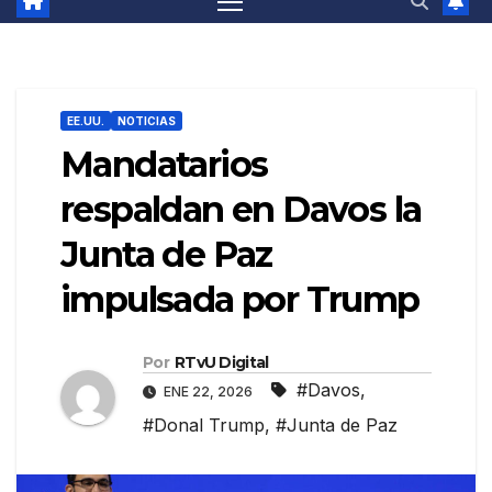
EE.UU.
NOTICIAS
Mandatarios
respaldan en Davos la
Junta de Paz
impulsada por Trump
Por
RTvU Digital
#Davos
,
ENE 22, 2026
#Donal Trump
,
#Junta de Paz