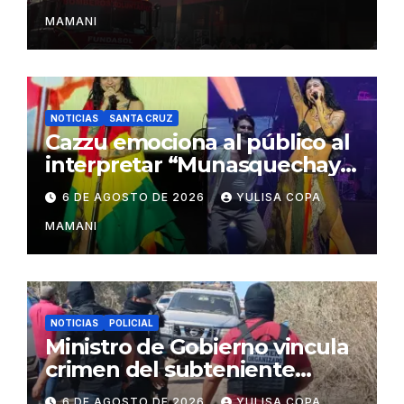
Barrio Lindo
MAMANI
NOTICIAS
SANTA CRUZ
Cazzu emociona al público al
interpretar “Munasquechay”
en su concierto en Santa
6 DE AGOSTO DE 2026
YULISA COPA
Cruz
MAMANI
NOTICIAS
POLICIAL
Ministro de Gobierno vincula
crimen del subteniente
Salazar con la red de
6 DE AGOSTO DE 2026
YULISA COPA