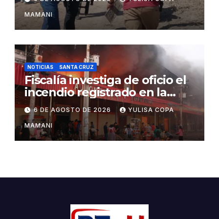
Sebastián Marset
MAMANI
NOTICIAS
SANTA CRUZ
Fiscalía investiga de oficio el
incendio registrado en la
feria Barrio Lindo
6 DE AGOSTO DE 2026
YULISA COPA
MAMANI