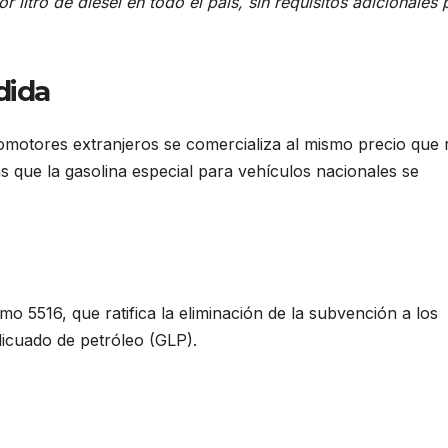
r litro de diésel en todo el país, sin requisitos adicionales 
dida
tomotores extranjeros se comercializa al mismo precio que 
as que la gasolina especial para vehículos nacionales se
o 5516, que ratifica la eliminación de la subvención a los
licuado de petróleo (GLP).