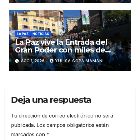
LA PAZ
NOTICIAS
La Paz vive la Entrada del
Gran Poder con miles de
danzarines y músicos
AGO 1, 2026
YULISA COPA MAMANI
Deja una respuesta
Tu dirección de correo electrónico no será
publicada.
Los campos obligatorios están
marcados con
*