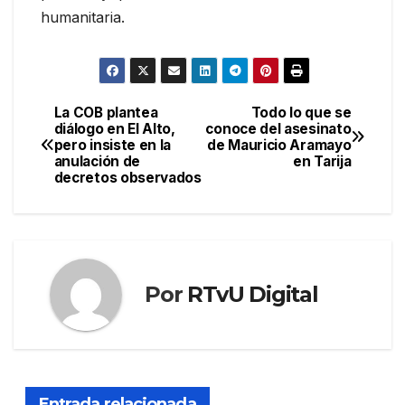
humanitaria.
La COB plantea
Todo lo que se
Navegación
diálogo en El Alto,
conoce del asesinato
pero insiste en la
de Mauricio Aramayo
de
anulación de
en Tarija
decretos observados
entradas
Por
RTvU Digital
Entrada relacionada