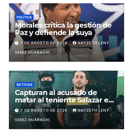
POLÍTICA
Morales critica la gestión de
Paz y defiende la suya
7 DE AGOSTO DE 2026
NAYZETH LENY
VENIZ HUARACHI
NOTICIAS
Capturan al acusado de
matar al teniente Salazar en
San Matías
7 DE AGOSTO DE 2026
NAYZETH LENY
VENIZ HUARACHI