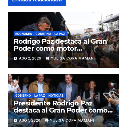
ECONOMÍA
GOBIERNO
LA PAZ
Rodrigo Paz destaca al Gran
Poder como motor
económico y símbolo de
AGO 2, 2026
YULISA COPA MAMANI
unidad
GOBIERNO
LA PAZ
NOTICIAS
Presidente Rodrigo Paz
destaca al Gran Poder como
símbolo de identidad y
AGO 1, 2026
YULISA COPA MAMANI
unidad nacional