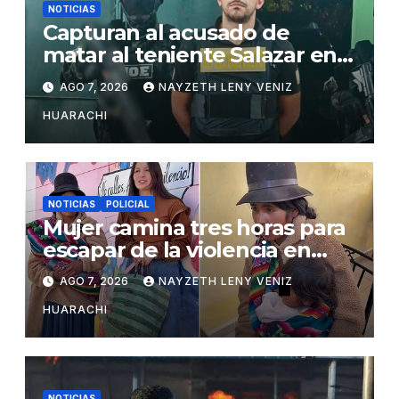
NOTICIAS
Capturan al acusado de
matar al teniente Salazar en
San Matías
AGO 7, 2026
NAYZETH LENY VENIZ
HUARACHI
NOTICIAS
POLICIAL
Mujer camina tres horas para
escapar de la violencia en
Potosí
AGO 7, 2026
NAYZETH LENY VENIZ
HUARACHI
NOTICIAS