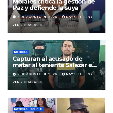
Morales critica la gestión de
Paz y defiende la suya
7 DE AGOSTO DE 2026
NAYZETH LENY
VENIZ HUARACHI
NOTICIAS
Capturan al acusado de
matar al teniente Salazar en
San Matías
7 DE AGOSTO DE 2026
NAYZETH LENY
VENIZ HUARACHI
NOTICIAS
POLICIAL