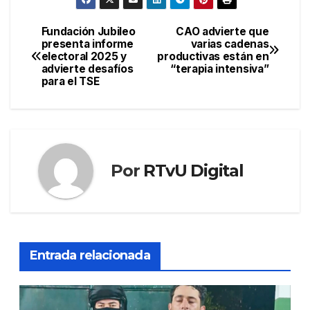
Fundación Jubileo
CAO advierte que
Navegación
presenta informe
varias cadenas
electoral 2025 y
productivas están en
de
advierte desafíos
“terapia intensiva”
para el TSE
entradas
Por
RTvU Digital
Entrada relacionada