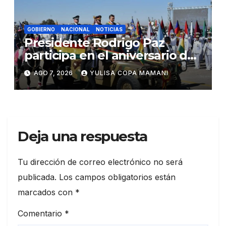
GOBIERNO
NACIONAL
NOTICIAS
Presidente Rodrigo Paz
participa en el aniversario de
las Fuerzas Armadas
AGO 7, 2026
YULISA COPA MAMANI
Deja una respuesta
Tu dirección de correo electrónico no será
publicada.
Los campos obligatorios están
marcados con
*
Comentario
*