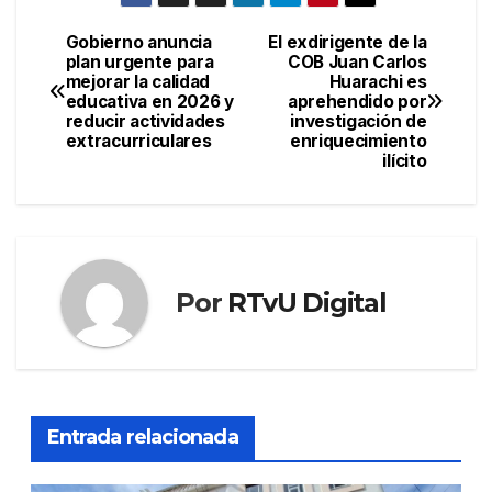
Gobierno anuncia
El exdirigente de la
Navegación
plan urgente para
COB Juan Carlos
mejorar la calidad
Huarachi es
de
educativa en 2026 y
aprehendido por
reducir actividades
investigación de
entradas
extracurriculares
enriquecimiento
ilícito
Por
RTvU Digital
Entrada relacionada