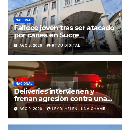
NACIONAL
Fallece joven tras ser atacado
por canes en Sucre
AGO 9, 2026
RTVU DIGITAL
NACIONAL
Deliveries intervienen y
frenan agresión contra una
mujer en Santa Cruz
AGO 9, 2026
LEYDI HELEN LUNA CHAMBI