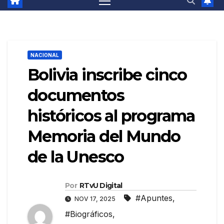
NACIONAL
Bolivia inscribe cinco
documentos
históricos al programa
Memoria del Mundo
de la Unesco
Por
RTvU Digital
#Apuntes
,
NOV 17, 2025
#Biográficos
,