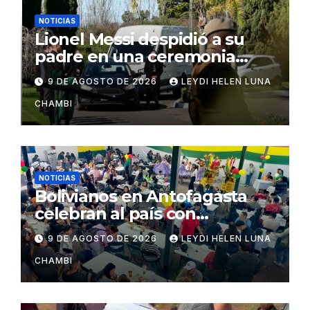
NOTICIAS
Lionel Messi despidió a su
padre en una ceremonia
íntima en Rosario
9 DE AGOSTO DE 2026
LEYDI HELEN LUNA
CHAMBI
NOTICIAS
Bolivianos en Antofagasta
celebran al país con
gastronomía, folclore y un
9 DE AGOSTO DE 2026
LEYDI HELEN LUNA
llamado a la unidad
CHAMBI