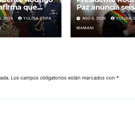
afirma que
Paz anuncia seis
isten amenazas
medidas para
6, 2026
YULISA COPA
AGO 6, 2026
YULISA 
ra la estabilidad
impulsar reform
país
en Bolivia
I
MAMANI
cada.
Los campos obligatorios están marcados con
*