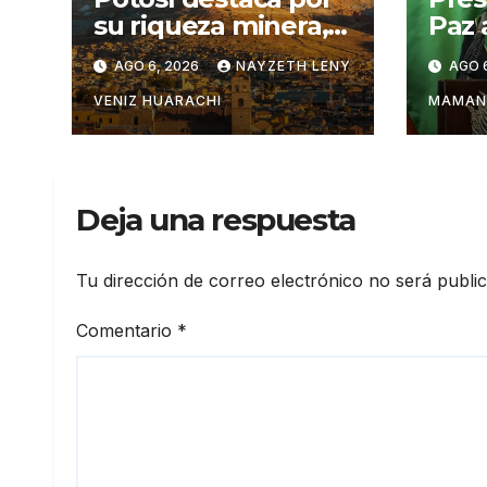
su riqueza minera,
Paz 
turística y
pers
AGO 6, 2026
NAYZETH LENY
AGO 
productiva
cont
del 
VENIZ HUARACHI
MAMAN
Deja una respuesta
Tu dirección de correo electrónico no será publi
Comentario
*