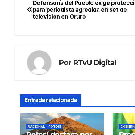
Defensoría del Pueblo exige protecc
Navegación
para periodista agredida en set de
de
televisión en Oruro
entradas
Por
RTvU Digital
Entrada relacionada
NACIONAL
POTOSÍ
GOBIERN
Potosí destaca por
Pres