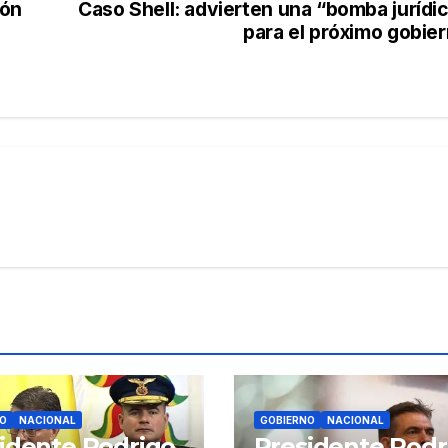
ión
Caso Shell: advierten una “bomba jurídi
para el próximo gobie
O
NACIONAL
GOBIERNO
NACIONAL
idente Rodrigo
Presidente Rodr