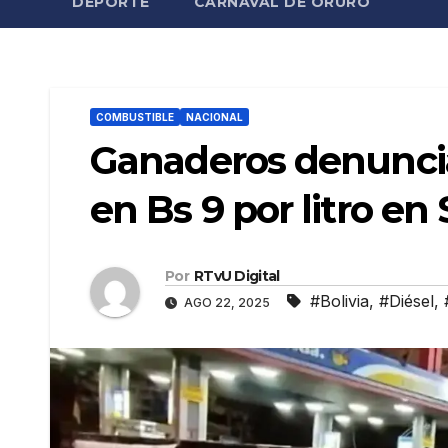
DEPORTE
CARNAVAL DE ORURO
COMBUSTIBLE
NACIONAL
Ganaderos denuncia
en Bs 9 por litro en
Por
RTvU Digital
#Bolivia
,
#Diésel
,
AGO 22, 2025