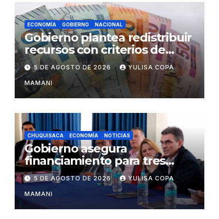
ECONOMÍA
GOBIERNO
NACIONAL
Gobierno plantea redistribuir
recursos con criterios de
eficiencia y esfuerzo fiscal
5 DE AGOSTO DE 2026
YULISA COPA
MAMANI
CHUQUISACA
ECONOMÍA
NOTICIAS
Gobierno asegura
financiamiento para tres
proyectos estratégicos de
5 DE AGOSTO DE 2026
YULISA COPA
Chuquisaca
MAMANI