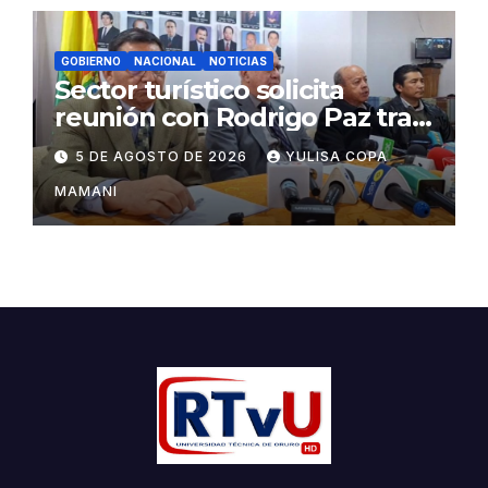
GOBIERNO
NACIONAL
NOTICIAS
Sector turístico solicita
reunión con Rodrigo Paz tras
cambios en la administración
5 DE AGOSTO DE 2026
YULISA COPA
del turismo
MAMANI