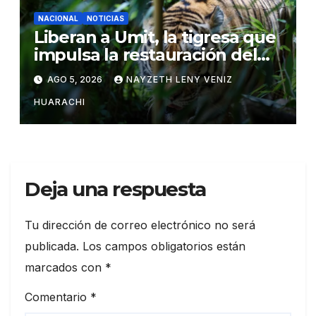
NACIONAL
NOTICIAS
Liberan a Umit, la tigresa que
impulsa la restauración del
tigre del Caspio
AGO 5, 2026
NAYZETH LENY VENIZ
HUARACHI
Deja una respuesta
Tu dirección de correo electrónico no será
publicada.
Los campos obligatorios están
marcados con
*
Comentario
*