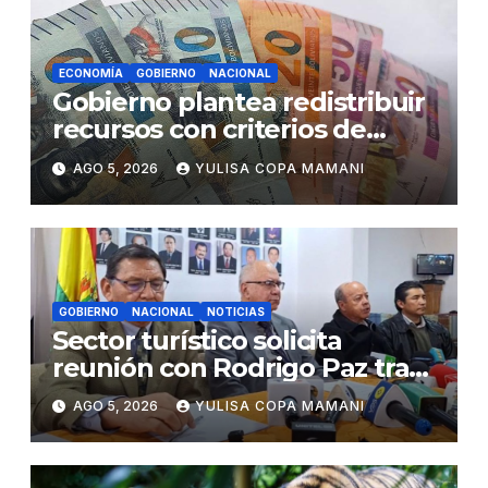
ECONOMÍA
GOBIERNO
NACIONAL
Gobierno plantea redistribuir
recursos con criterios de
eficiencia y esfuerzo fiscal
AGO 5, 2026
YULISA COPA MAMANI
GOBIERNO
NACIONAL
NOTICIAS
Sector turístico solicita
reunión con Rodrigo Paz tras
cambios en la administración
AGO 5, 2026
YULISA COPA MAMANI
del turismo