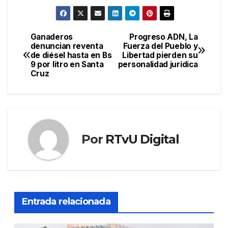
Ganaderos
Progreso ADN, La
Navegación
denuncian reventa
Fuerza del Pueblo y
de diésel hasta en Bs
Libertad pierden su
de
9 por litro en Santa
personalidad jurídica
Cruz
entradas
Por
RTvU Digital
Entrada relacionada