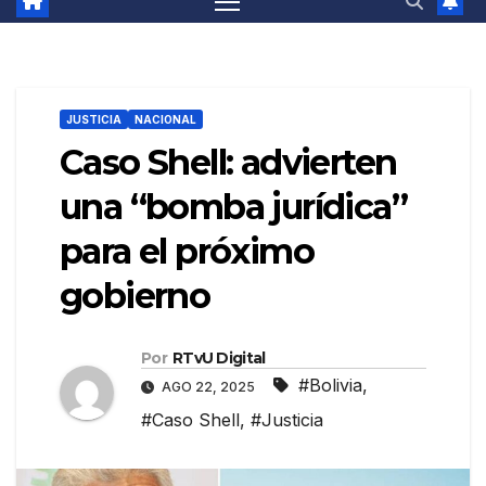
JUSTICIA
NACIONAL
Caso Shell: advierten
una “bomba jurídica”
para el próximo
gobierno
Por
RTvU Digital
#Bolivia
,
AGO 22, 2025
#Caso Shell
,
#Justicia