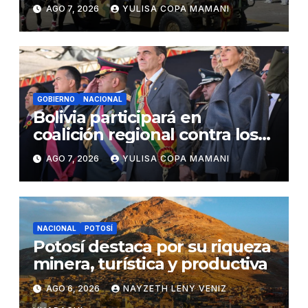
las Fuerzas Armadas
AGO 7, 2026
YULISA COPA MAMANI
GOBIERNO
NACIONAL
Bolivia participará en
coalición regional contra los
cárteles del narcotráfico
AGO 7, 2026
YULISA COPA MAMANI
NACIONAL
POTOSÍ
Potosí destaca por su riqueza
minera, turística y productiva
AGO 6, 2026
NAYZETH LENY VENIZ