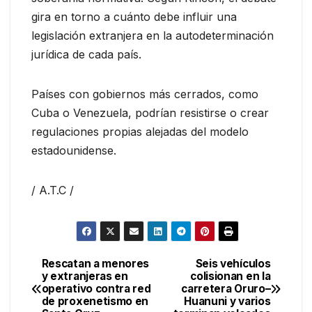
gira en torno a cuánto debe influir una
legislación extranjera en la autodeterminación
jurídica de cada país.
Países con gobiernos más cerrados, como
Cuba o Venezuela, podrían resistirse o crear
regulaciones propias alejadas del modelo
estadounidense.
/ A.T.C /
Rescatan a menores
Seis vehículos
Navegación
y extranjeras en
colisionan en la
operativo contra red
carretera Oruro–
de
de proxenetismo en
Huanuni y varios