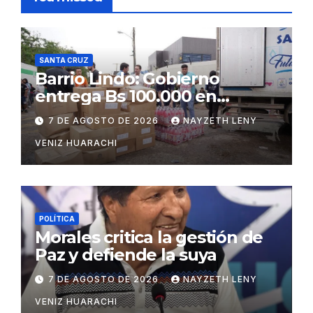
SANTA CRUZ
Barrio Lindo: Gobierno
entrega Bs 100.000 en
insumos para afectados
7 DE AGOSTO DE 2026
NAYZETH LENY
VENIZ HUARACHI
POLÍTICA
Morales critica la gestión de
Paz y defiende la suya
7 DE AGOSTO DE 2026
NAYZETH LENY
VENIZ HUARACHI