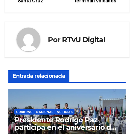
Santa Cruz
terminan volcados
entradas
Por
RTvU Digital
Entrada relacionada
GOBIERNO
NACIONAL
NOTICIAS
Presidente Rodrigo Paz
participa en el aniversario de