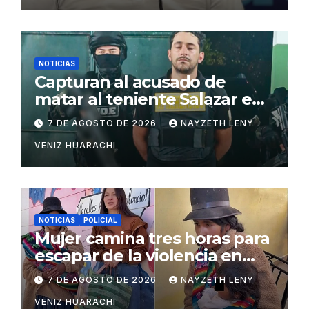
NOTICIAS
Capturan al acusado de
matar al teniente Salazar en
San Matías
7 DE AGOSTO DE 2026
NAYZETH LENY
VENIZ HUARACHI
NOTICIAS
POLICIAL
Mujer camina tres horas para
escapar de la violencia en
Potosí
7 DE AGOSTO DE 2026
NAYZETH LENY
VENIZ HUARACHI