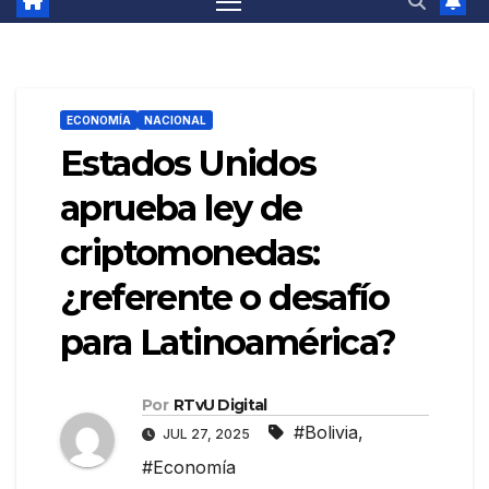
ECONOMÍA
NACIONAL
Estados Unidos
aprueba ley de
criptomonedas:
¿referente o desafío
para Latinoamérica?
Por
RTvU Digital
#Bolivia
,
JUL 27, 2025
#Economía