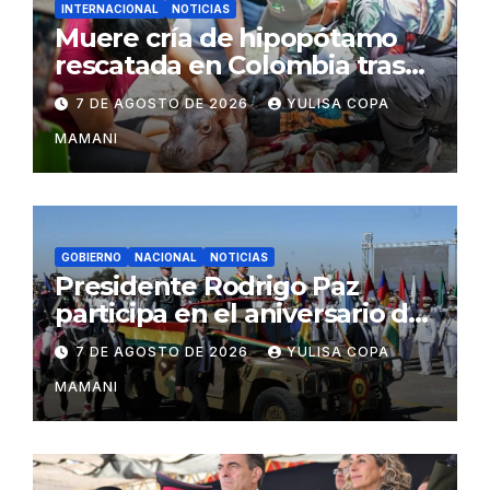
INTERNACIONAL
NOTICIAS
Muere cría de hipopótamo
rescatada en Colombia tras
recibir atención veterinaria
7 DE AGOSTO DE 2026
YULISA COPA
MAMANI
GOBIERNO
NACIONAL
NOTICIAS
Presidente Rodrigo Paz
participa en el aniversario de
las Fuerzas Armadas
7 DE AGOSTO DE 2026
YULISA COPA
MAMANI