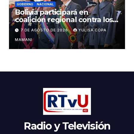
GOBIERNO
NACIONAL
Bolivia participará en
coalición regional contra los
cárteles del narcotráfico
7 DE AGOSTO DE 2026
YULISA COPA
MAMANI
Radio y Televisión