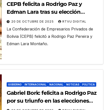
CEPB felicita a Rodrigo Paz y
Edman Lara tras su elección
presidencial
20 DE OCTUBRE DE 2025
RTVU DIGITAL
La Confederación de Empresarios Privados de
Bolivia (CEPB) felicitó a Rodrigo Paz Pereira y
Edman Lara Montaño.
GOBIERNO
INTERNACIONAL
NACIONAL
NOTICIAS
POLÍTICA
Gabriel Boric felicita a Rodrigo Paz
por su triunfo en las elecciones
presidenciales de Bolivia