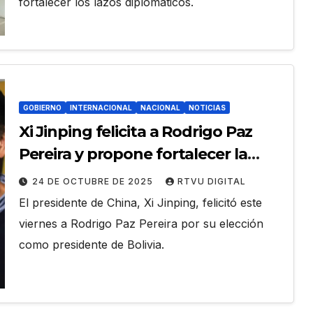
fortalecer los lazos diplomáticos.
GOBIERNO
INTERNACIONAL
NACIONAL
NOTICIAS
Xi Jinping felicita a Rodrigo Paz
Pereira y propone fortalecer la
relación China–Bolivia
24 DE OCTUBRE DE 2025
RTVU DIGITAL
El presidente de China, Xi Jinping, felicitó este
viernes a Rodrigo Paz Pereira por su elección
como presidente de Bolivia.