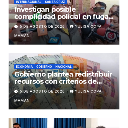
INTERNACIONAL
SANTA CRUZ
Investigan posible
complicidad policial en fuga
de dos reos brasileños de
5 DE AGOSTO DE 2026
YULISA COPA
Palmasola
MAMANI
ECONOMÍA
GOBIERNO
NACIONAL
Gobierno plantea redistribuir
recursos con criterios de
eficiencia y esfuerzo fiscal
5 DE AGOSTO DE 2026
YULISA COPA
MAMANI