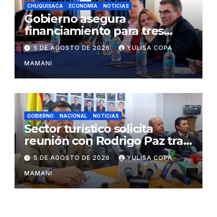
CHUQUISACA
ECONOMÍA
NOTICIAS
Gobierno asegura
financiamiento para tres
proyectos estratégicos de
5 DE AGOSTO DE 2026
YULISA COPA
Chuquisaca
MAMANI
GOBIERNO
NACIONAL
NOTICIAS
Sector turístico solicita
reunión con Rodrigo Paz tras
cambios en la administración
5 DE AGOSTO DE 2026
YULISA COPA
del turismo
MAMANI