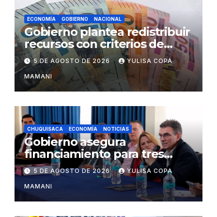
ECONOMÍA
GOBIERNO
NACIONAL
Gobierno plantea redistribuir
recursos con criterios de
eficiencia y esfuerzo fiscal
5 DE AGOSTO DE 2026
YULISA COPA
MAMANI
CHUQUISACA
ECONOMÍA
NOTICIAS
Gobierno asegura
financiamiento para tres
proyectos estratégicos de
5 DE AGOSTO DE 2026
YULISA COPA
Chuquisaca
MAMANI