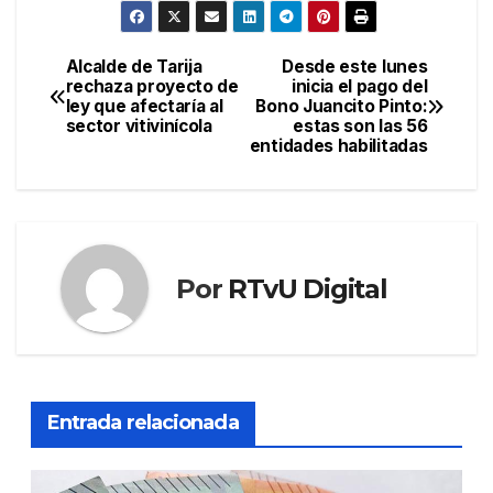
Alcalde de Tarija
Desde este lunes
Navegación
rechaza proyecto de
inicia el pago del
ley que afectaría al
Bono Juancito Pinto:
de
sector vitivinícola
estas son las 56
entidades habilitadas
entradas
Por
RTvU Digital
Entrada relacionada