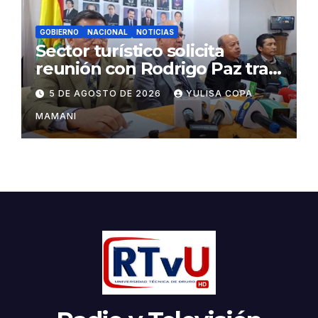
GOBIERNO
NACIONAL
NOTICIAS
Sector turístico solicita
reunión con Rodrigo Paz tras
cambios en la administración
5 DE AGOSTO DE 2026
YULISA COPA
del turismo
MAMANI