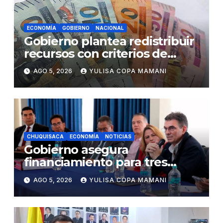
ECONOMÍA
GOBIERNO
NACIONAL
Gobierno plantea redistribuir
recursos con criterios de
eficiencia y esfuerzo fiscal
AGO 5, 2026
YULISA COPA MAMANI
CHUQUISACA
ECONOMÍA
NOTICIAS
Gobierno asegura
financiamiento para tres
proyectos estratégicos de
AGO 5, 2026
YULISA COPA MAMANI
Chuquisaca