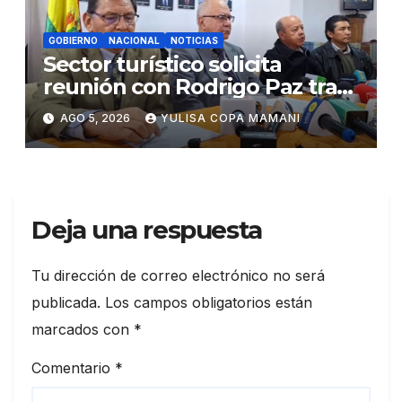
GOBIERNO
NACIONAL
NOTICIAS
Sector turístico solicita
reunión con Rodrigo Paz tras
cambios en la administración
AGO 5, 2026
YULISA COPA MAMANI
del turismo
Deja una respuesta
Tu dirección de correo electrónico no será
publicada.
Los campos obligatorios están
marcados con
*
Comentario
*