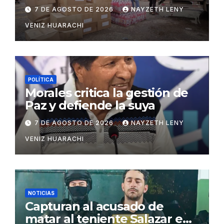
insumos para afectados
7 DE AGOSTO DE 2026
NAYZETH LENY
VENIZ HUARACHI
POLÍTICA
Morales critica la gestión de
Paz y defiende la suya
7 DE AGOSTO DE 2026
NAYZETH LENY
VENIZ HUARACHI
NOTICIAS
Capturan al acusado de
matar al teniente Salazar en