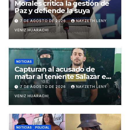
Morales critica la gestión de
Paz y defiende la suya
7 DE AGOSTO DE 2026
NAYZETH LENY
VENIZ HUARACHI
NOTICIAS
Capturan al acusado de
matar al teniente Salazar en
San Matías
7 DE AGOSTO DE 2026
NAYZETH LENY
VENIZ HUARACHI
NOTICIAS
POLICIAL