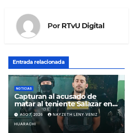
Por
RTvU Digital
Entrada relacionada
NOTICIAS
Capturan al acusado de
matar al teniente Salazar en
San Matías
AGO 7, 2026
NAYZETH LENY VENIZ
HUARACHI