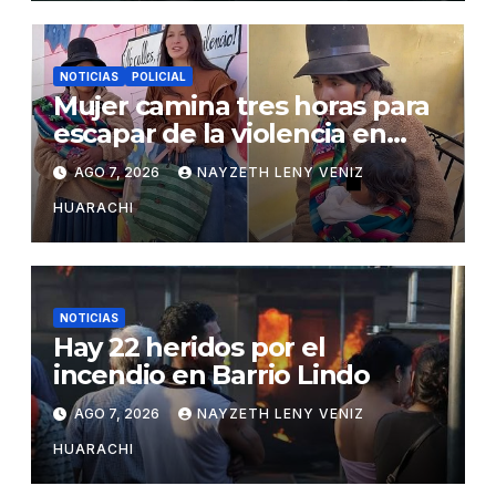
NOTICIAS
POLICIAL
Mujer camina tres horas para
escapar de la violencia en
Potosí
AGO 7, 2026
NAYZETH LENY VENIZ
HUARACHI
NOTICIAS
Hay 22 heridos por el
incendio en Barrio Lindo
AGO 7, 2026
NAYZETH LENY VENIZ
HUARACHI