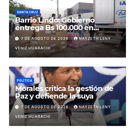
SANTA CRUZ
Barrio Lindo: Gobierno
entrega Bs 100.000 en
insumos para afectados
7 DE AGOSTO DE 2026
NAYZETH LENY
VENIZ HUARACHI
POLÍTICA
Morales critica la gestión de
Paz y defiende la suya
7 DE AGOSTO DE 2026
NAYZETH LENY
VENIZ HUARACHI