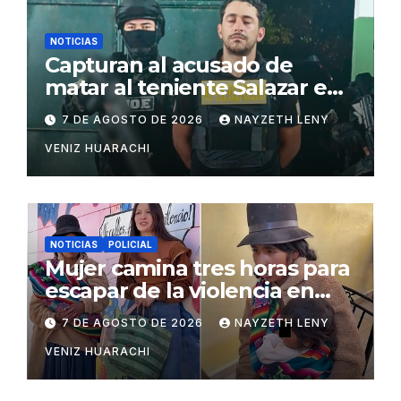
NOTICIAS
Capturan al acusado de
matar al teniente Salazar en
San Matías
7 DE AGOSTO DE 2026
NAYZETH LENY
VENIZ HUARACHI
NOTICIAS
POLICIAL
Mujer camina tres horas para
escapar de la violencia en
Potosí
7 DE AGOSTO DE 2026
NAYZETH LENY
VENIZ HUARACHI