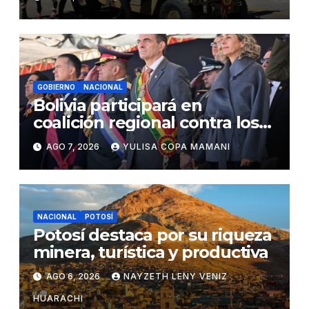
GOBIERNO
NACIONAL
Bolivia participará en
coalición regional contra los
cárteles del narcotráfico
AGO 7, 2026
YULISA COPA MAMANI
NACIONAL
POTOSÍ
Potosí destaca por su riqueza
minera, turística y productiva
AGO 6, 2026
NAYZETH LENY VENIZ
HUARACHI