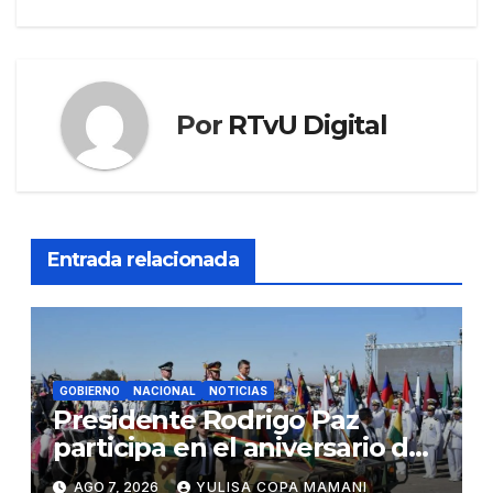
Por
RTvU Digital
Entrada relacionada
GOBIERNO
NACIONAL
NOTICIAS
Presidente Rodrigo Paz
participa en el aniversario de
las Fuerzas Armadas
AGO 7, 2026
YULISA COPA MAMANI