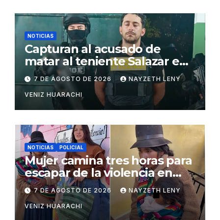
NOTICIAS
Capturan al acusado de
matar al teniente Salazar en
San Matías
7 DE AGOSTO DE 2026
NAYZETH LENY
VENIZ HUARACHI
NOTICIAS
POLICIAL
Mujer camina tres horas para
escapar de la violencia en
Potosí
7 DE AGOSTO DE 2026
NAYZETH LENY
VENIZ HUARACHI