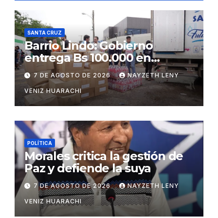
SANTA CRUZ
Barrio Lindo: Gobierno
entrega Bs 100.000 en
insumos para afectados
7 DE AGOSTO DE 2026
NAYZETH LENY
VENIZ HUARACHI
POLÍTICA
Morales critica la gestión de
Paz y defiende la suya
7 DE AGOSTO DE 2026
NAYZETH LENY
VENIZ HUARACHI