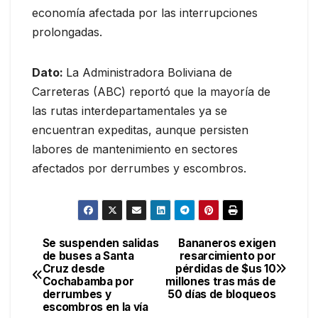
economía afectada por las interrupciones
prolongadas.
Dato:
La Administradora Boliviana de
Carreteras (ABC) reportó que la mayoría de
las rutas interdepartamentales ya se
encuentran expeditas, aunque persisten
labores de mantenimiento en sectores
afectados por derrumbes y escombros.
Se suspenden salidas
Bananeros exigen
Navegación
de buses a Santa
resarcimiento por
Cruz desde
pérdidas de $us 10
de
Cochabamba por
millones tras más de
derrumbes y
50 días de bloqueos
entradas
escombros en la vía