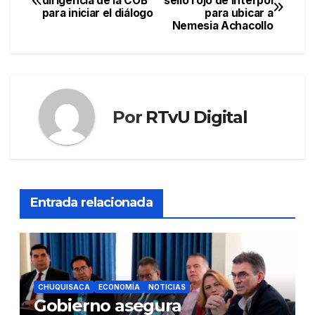
dirigencia de la COB
sello rojo de Interpol
para iniciar el diálogo
para ubicar a
de
Nemesia Achacollo
entradas
Por
RTvU Digital
Entrada relacionada
CHUQUISACA
ECONOMÍA
NOTICIAS
Gobierno asegura