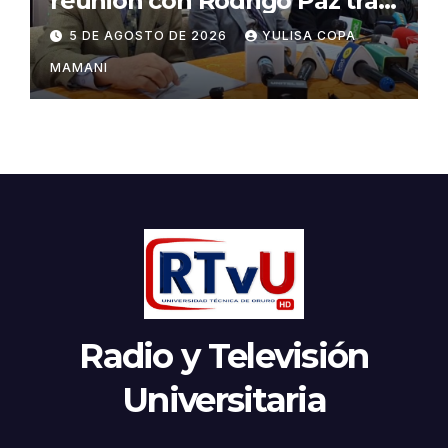
reunión con Rodrigo Paz tras
cambios en la administración
5 DE AGOSTO DE 2026
YULISA COPA
del turismo
MAMANI
Radio y Televisión
Universitaria