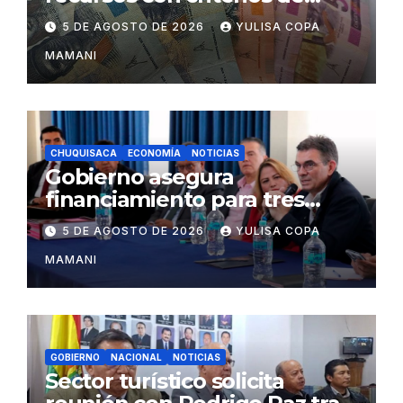
eficiencia y esfuerzo fiscal
5 DE AGOSTO DE 2026
YULISA COPA
MAMANI
CHUQUISACA
ECONOMÍA
NOTICIAS
Gobierno asegura
financiamiento para tres
proyectos estratégicos de
5 DE AGOSTO DE 2026
YULISA COPA
Chuquisaca
MAMANI
GOBIERNO
NACIONAL
NOTICIAS
Sector turístico solicita