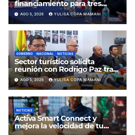
financiamiento para tres
proyectos estratégicos de
AGO 5, 2026
YULISA COPA MAMANI
Chuquisaca
GOBIERNO
NACIONAL
NOTICIAS
Sector turístico solicita
reunión con Rodrigo Paz tras
cambios en la administración
AGO 5, 2026
YULISA COPA MAMANI
del turismo
NOTICIAS
Activa Smart Connect y
mejora la velocidad de tu
WiFi