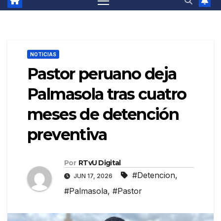
NOTICIAS
Pastor peruano deja
Palmasola tras cuatro
meses de detención
preventiva
Por
RTvU Digital
#Detencion
,
JUN 17, 2026
#Palmasola
,
#Pastor