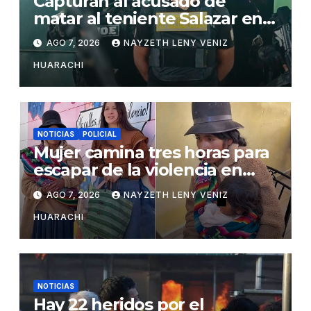
Capturan al acusado de
matar al teniente Salazar en
San Matías
AGO 7, 2026
NAYZETH LENY VENIZ
HUARACHI
NOTICIAS
POLICIAL
Mujer camina tres horas para
escapar de la violencia en
Potosí
AGO 7, 2026
NAYZETH LENY VENIZ
HUARACHI
NOTICIAS
Hay 22 heridos por el