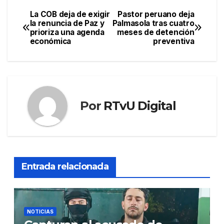
La COB deja de exigir
Pastor peruano deja
Navegación
la renuncia de Paz y
Palmasola tras cuatro
prioriza una agenda
meses de detención
de
económica
preventiva
entradas
Por
RTvU Digital
Entrada relacionada
NOTICIAS