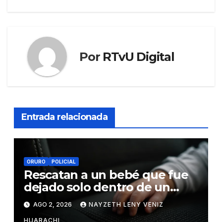
entradas
Por
RTvU Digital
Entrada relacionada
ORURO
POLICIAL
Rescatan a un bebé que fue
dejado solo dentro de un
vehículo en Oruro
AGO 2, 2026
NAYZETH LENY VENIZ
HUARACHI