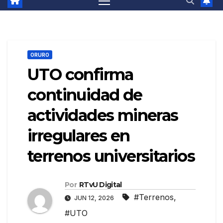
ORURO
UTO confirma
continuidad de
actividades mineras
irregulares en
terrenos universitarios
Por
RTvU Digital
#Terrenos
,
JUN 12, 2026
#UTO