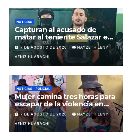
NOTICIAS
Capturan al acusado de
matar al teniente Salazar en
San Matías
7 DE AGOSTO DE 2026
NAYZETH LENY
VENIZ HUARACHI
NOTICIAS
POLICIAL
Mujer camina tres horas para
escapar de la violencia en
Potosí
7 DE AGOSTO DE 2026
NAYZETH LENY
VENIZ HUARACHI