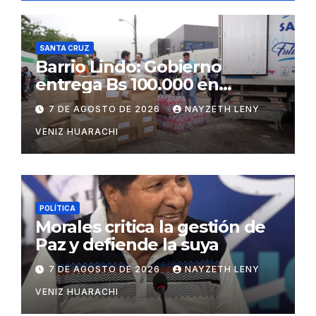
SANTA CRUZ
Barrio Lindo: Gobierno
entrega Bs 100.000 en
insumos para afectados
7 DE AGOSTO DE 2026
NAYZETH LENY
VENIZ HUARACHI
POLÍTICA
Morales critica la gestión de
Paz y defiende la suya
7 DE AGOSTO DE 2026
NAYZETH LENY
VENIZ HUARACHI