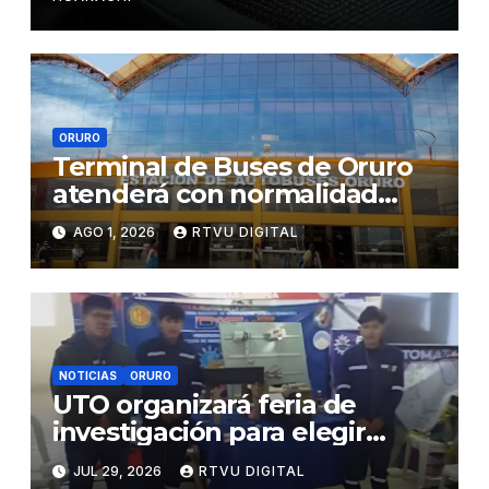
ORURO
Terminal de Buses de Oruro
atenderá con normalidad
este 2 de agosto
AGO 1, 2026
RTVU DIGITAL
NOTICIAS
ORURO
UTO organizará feria de
investigación para elegir
proyectos rumbo a evento
JUL 29, 2026
RTVU DIGITAL
nacional