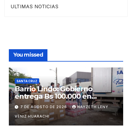
ULTIMAS NOTICIAS
You missed
SANTA CRUZ
Barrio Lindo: Gobierno
entrega Bs 100.000 en
insumos para afectados
7 DE AGOSTO DE 2026
NAYZETH LENY
VENIZ HUARACHI