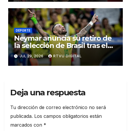
DEPORTE
Neymar anuncia su retiro de
la selección de Brasil tras el
Mundial 2026
JUL 29, 2026
RTVU DIGITAL
Deja una respuesta
Tu dirección de correo electrónico no será
publicada.
Los campos obligatorios están
marcados con
*