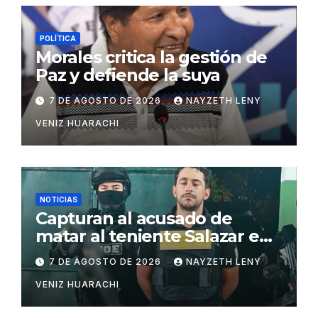
POLÍTICA
Morales critica la gestión de
Paz y defiende la suya
7 DE AGOSTO DE 2026
NAYZETH LENY
VENIZ HUARACHI
NOTICIAS
Capturan al acusado de
matar al teniente Salazar en
San Matías
7 DE AGOSTO DE 2026
NAYZETH LENY
VENIZ HUARACHI