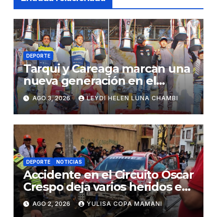
DEPORTE
Tarqui y Careaga marcan una
nueva generación en el
Circuito Oscar Crespo
AGO 3, 2026
LEYDI HELEN LUNA CHAMBI
DEPORTE
NOTICIAS
Accidente en el Circuito Óscar
Crespo deja varios heridos en
Sucre
AGO 2, 2026
YULISA COPA MAMANI