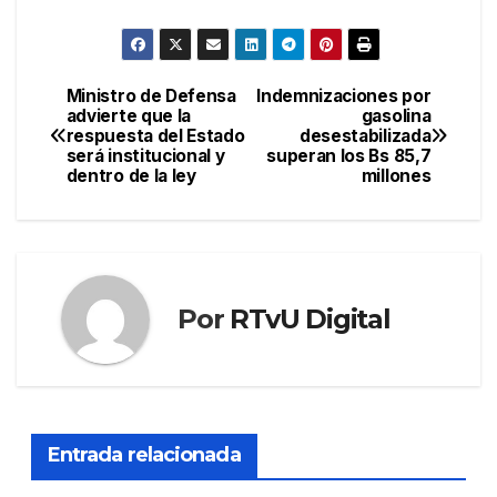
Ministro de Defensa
Indemnizaciones por
Navegación
advierte que la
gasolina
respuesta del Estado
desestabilizada
de
será institucional y
superan los Bs 85,7
dentro de la ley
millones
entradas
Por
RTvU Digital
Entrada relacionada