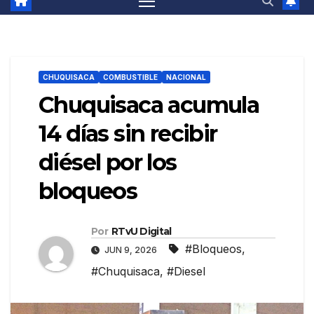
CHUQUISACA
COMBUSTIBLE
NACIONAL
Chuquisaca acumula
14 días sin recibir
diésel por los
bloqueos
Por
RTvU Digital
#Bloqueos
,
JUN 9, 2026
#Chuquisaca
,
#Diesel