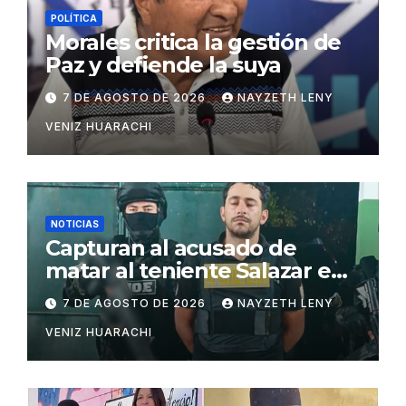
POLÍTICA
Morales critica la gestión de
Paz y defiende la suya
7 DE AGOSTO DE 2026
NAYZETH LENY
VENIZ HUARACHI
NOTICIAS
Capturan al acusado de
matar al teniente Salazar en
San Matías
7 DE AGOSTO DE 2026
NAYZETH LENY
VENIZ HUARACHI