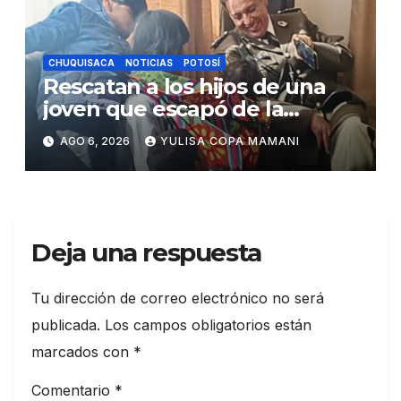
CHUQUISACA
NOTICIAS
POTOSÍ
Rescatan a los hijos de una
joven que escapó de la
violencia en el norte de
AGO 6, 2026
YULISA COPA MAMANI
Potosí
Deja una respuesta
Tu dirección de correo electrónico no será
publicada.
Los campos obligatorios están
marcados con
*
Comentario
*