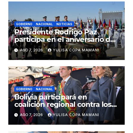
GOBIERNO
NACIONAL
NOTICIAS
Presidente Rodrigo Paz
participa en el aniversario de
las Fuerzas Armadas
AGO 7, 2026
YULISA COPA MAMANI
GOBIERNO
NACIONAL
Bolivia participará en
coalición regional contra los
cárteles del narcotráfico
AGO 7, 2026
YULISA COPA MAMANI