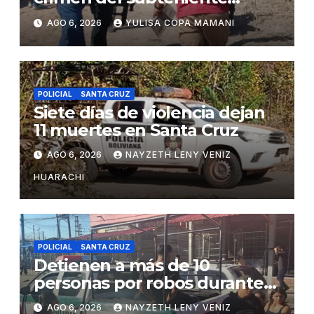
Salazar con la red de
AGO 6, 2026
YULISA COPA MAMANI
Sebastián Marset
POLICIAL
SANTA CRUZ
Siete días de violencia dejan
11 muertes en Santa Cruz
AGO 6, 2026
NAYZETH LENY VENIZ
HUARACHI
POLICIAL
SANTA CRUZ
Detienen a más de 10
personas por robos durante
incendio en Barrio Lindo
AGO 6, 2026
NAYZETH LENY VENIZ