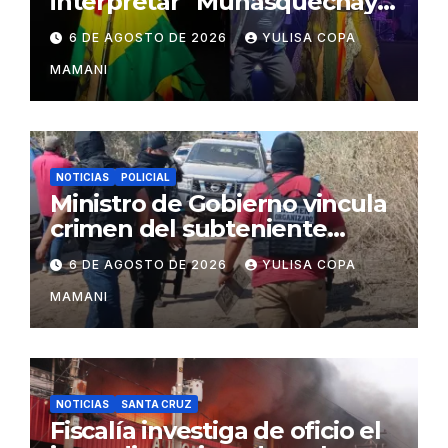
interpretar “Munasquechay”
en su concierto en Santa
6 DE AGOSTO DE 2026
YULISA COPA
Cruz
MAMANI
NOTICIAS
POLICIAL
Ministro de Gobierno vincula
crimen del subteniente
Salazar con la red de
6 DE AGOSTO DE 2026
YULISA COPA
Sebastián Marset
MAMANI
NOTICIAS
SANTA CRUZ
Fiscalía investiga de oficio el