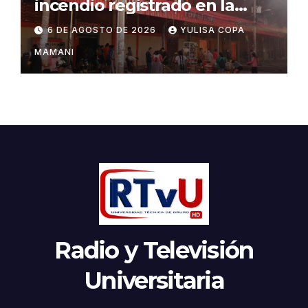
incendio registrado en la
feria Barrio Lindo
6 DE AGOSTO DE 2026
YULISA COPA
MAMANI
Radio y Televisión
Universitaria