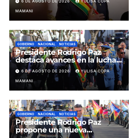
6 DE AGOSTO DE 2026
YULISA COPA
MAMANI
GOBIERNO
NACIONAL
NOTICIAS
Presidente Rodrigo Paz
destaca avances en la lucha
contra el narcotráfico
6 DE AGOSTO DE 2026
YULISA COPA
MAMANI
GOBIERNO
NACIONAL
NOTICIAS
Presidente Rodrigo Paz
propone una nueva
gobernabilidad basada en