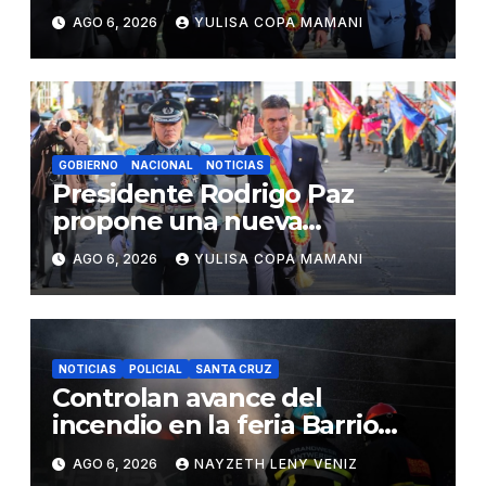
contra el narcotráfico
AGO 6, 2026
YULISA COPA MAMANI
GOBIERNO
NACIONAL
NOTICIAS
Presidente Rodrigo Paz
propone una nueva
gobernabilidad basada en
AGO 6, 2026
YULISA COPA MAMANI
acuerdos institucionales
NOTICIAS
POLICIAL
SANTA CRUZ
Controlan avance del
incendio en la feria Barrio
Lindo
AGO 6, 2026
NAYZETH LENY VENIZ