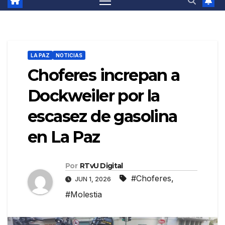
LA PAZ
NOTICIAS
Choferes increpan a
Dockweiler por la
escasez de gasolina
en La Paz
Por
RTvU Digital
#Choferes
,
JUN 1, 2026
#Molestia