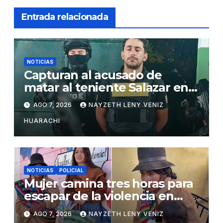
Entrada relacionada
NOTICIAS
Capturan al acusado de
matar al teniente Salazar en
San Matías
AGO 7, 2026
NAYZETH LENY VENIZ
HUARACHI
NOTICIAS
POLICIAL
Mujer camina tres horas para
escapar de la violencia en
Potosí
AGO 7, 2026
NAYZETH LENY VENIZ