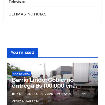
Televisión
ULTIMAS NOTICIAS
You missed
SANTA CRUZ
Barrio Lindo: Gobierno
entrega Bs 100.000 en
insumos para afectados
7 DE AGOSTO DE 2026
NAYZETH LENY
VENIZ HUARACHI