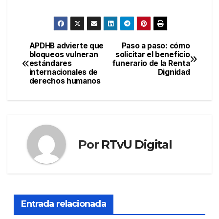
APDHB advierte que
Paso a paso: cómo
Navegación
bloqueos vulneran
solicitar el beneficio
estándares
funerario de la Renta
de
internacionales de
Dignidad
derechos humanos
entradas
Por
RTvU Digital
Entrada relacionada