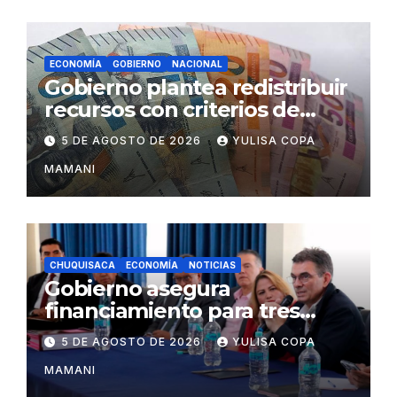
ECONOMÍA
GOBIERNO
NACIONAL
Gobierno plantea redistribuir
recursos con criterios de
eficiencia y esfuerzo fiscal
5 DE AGOSTO DE 2026
YULISA COPA
MAMANI
CHUQUISACA
ECONOMÍA
NOTICIAS
Gobierno asegura
financiamiento para tres
proyectos estratégicos de
5 DE AGOSTO DE 2026
YULISA COPA
Chuquisaca
MAMANI