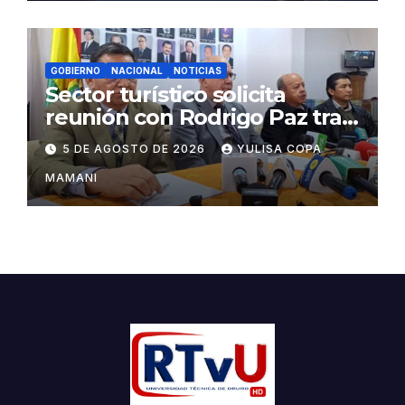
GOBIERNO
NACIONAL
NOTICIAS
Sector turístico solicita
reunión con Rodrigo Paz tras
cambios en la administración
5 DE AGOSTO DE 2026
YULISA COPA
del turismo
MAMANI