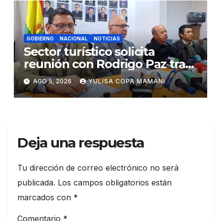
GOBIERNO
NACIONAL
NOTICIAS
Sector turístico solicita
reunión con Rodrigo Paz tras
cambios en la administración
AGO 5, 2026
YULISA COPA MAMANI
del turismo
Deja una respuesta
Tu dirección de correo electrónico no será
publicada.
Los campos obligatorios están
marcados con
*
Comentario
*