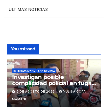
ULTIMAS NOTICIAS
You missed
INTERNACIONAL
SANTA CRUZ
Investigan posible
complicidad policial en fuga
de dos reos brasileños de
5 DE AGOSTO DE 2026
YULISA COPA
Palmasola
MAMANI