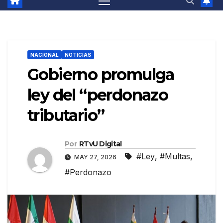
NACIONAL
NOTICIAS
Gobierno promulga
ley del “perdonazo
tributario”
Por
RTvU Digital
#Ley
,
#Multas
,
MAY 27, 2026
#Perdonazo