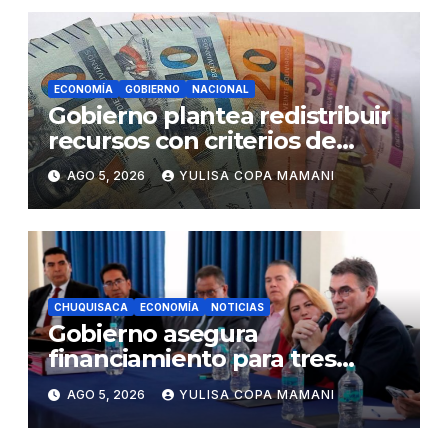
ECONOMÍA
GOBIERNO
NACIONAL
Gobierno plantea redistribuir
recursos con criterios de
eficiencia y esfuerzo fiscal
AGO 5, 2026
YULISA COPA MAMANI
CHUQUISACA
ECONOMÍA
NOTICIAS
Gobierno asegura
financiamiento para tres
proyectos estratégicos de
AGO 5, 2026
YULISA COPA MAMANI
Chuquisaca