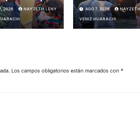
a violencia en
Barrio Lindo
, 2026
NAYZETH LENY
AGO 7, 2026
NAYZETH
sí
HUARACHI
VENIZ HUARACHI
cada.
Los campos obligatorios están marcados con
*