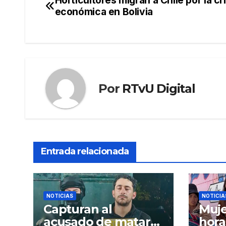
Horticultores migran a Chile por la cri
Navegación
económica en Bolivia
de
entradas
Por
RTvU Digital
Entrada relacionada
NOTICIAS
NOTICIA
Capturan al
Muje
acusado de matar
hora