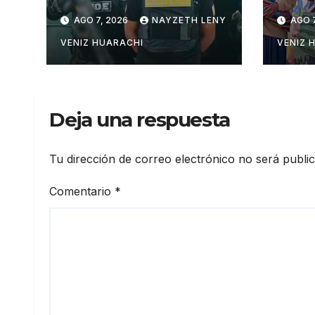
al teniente Salazar
de l
AGO 7, 2026
NAYZETH LENY
AGO 7
en San Matías
Poto
VENIZ HUARACHI
VENIZ 
Deja una respuesta
Tu dirección de correo electrónico no será publi
Comentario
*