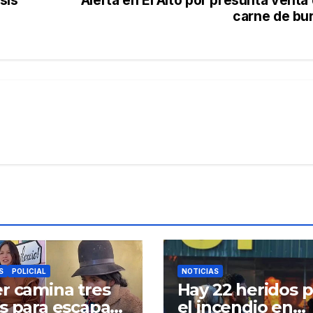
sis
Alerta en El Alto por presunta venta
carne de bu
S
POLICIAL
NOTICIAS
r camina tres
Hay 22 heridos p
s para escapar
el incendio en