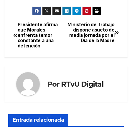
Presidente afirma
Ministerio de Trabajo
Navegación
que Morales
dispone asueto de
enfrenta temor
media jornada por el
de
constante a una
Día de la Madre
detención
entradas
Por
RTvU Digital
Entrada relacionada