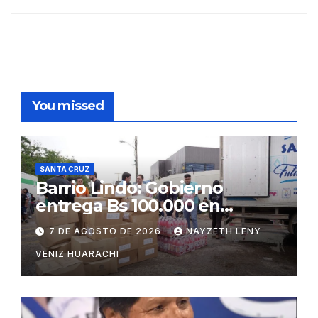
You missed
SANTA CRUZ
Barrio Lindo: Gobierno
entrega Bs 100.000 en
insumos para afectados
7 DE AGOSTO DE 2026
NAYZETH LENY
VENIZ HUARACHI