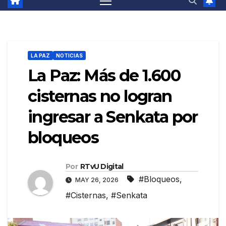
LA PAZ
NOTICIAS
La Paz: Más de 1.600
cisternas no logran
ingresar a Senkata por
bloqueos
Por
RTvU Digital
#Bloqueos
,
MAY 26, 2026
#Cisternas
,
#Senkata