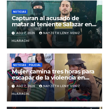
NOTICIAS
Capturan al acusado de
matar al teniente Salazar en
San Matías
AGO 7, 2026
NAYZETH LENY VENIZ
HUARACHI
NOTICIAS
POLICIAL
Mujer camina tres horas para
escapar de la violencia en
Potosí
AGO 7, 2026
NAYZETH LENY VENIZ
HUARACHI