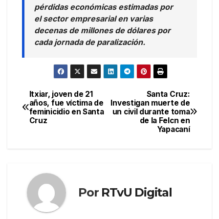
pérdidas económicas estimadas por
el sector empresarial en varias
decenas de millones de dólares por
cada jornada de paralización.
Itxiar, joven de 21
Santa Cruz:
Navegación
años, fue víctima de
Investigan muerte de
feminicidio en Santa
un civil durante toma
de
Cruz
de la Felcn en
Yapacaní
entradas
Por
RTvU Digital