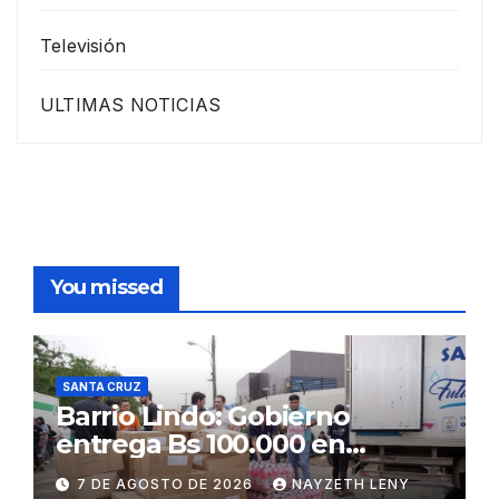
Televisión
ULTIMAS NOTICIAS
You missed
SANTA CRUZ
Barrio Lindo: Gobierno
entrega Bs 100.000 en
insumos para afectados
7 DE AGOSTO DE 2026
NAYZETH LENY