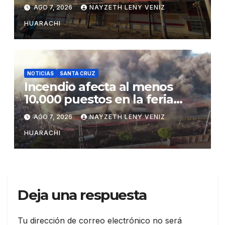
inutilizable
AGO 7, 2026
NAYZETH LENY VENIZ
HUARACHI
NOTICIAS
SANTA CRUZ
Incendio afecta al menos
10.000 puestos en la feria
Barrio Lindo
AGO 7, 2026
NAYZETH LENY VENIZ
HUARACHI
Deja una respuesta
Tu dirección de correo electrónico no será