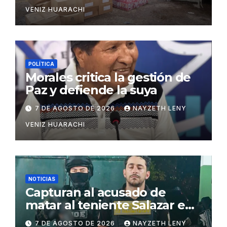
VENIZ HUARACHI
POLÍTICA
Morales critica la gestión de
Paz y defiende la suya
7 DE AGOSTO DE 2026
NAYZETH LENY
VENIZ HUARACHI
NOTICIAS
Capturan al acusado de
matar al teniente Salazar en
San Matías
7 DE AGOSTO DE 2026
NAYZETH LENY