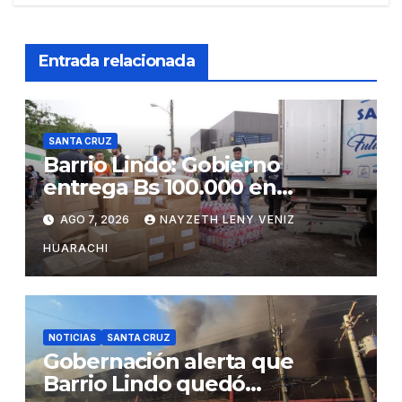
Entrada relacionada
SANTA CRUZ
Barrio Lindo: Gobierno
entrega Bs 100.000 en
insumos para afectados
AGO 7, 2026
NAYZETH LENY VENIZ
HUARACHI
NOTICIAS
SANTA CRUZ
Gobernación alerta que
Barrio Lindo quedó