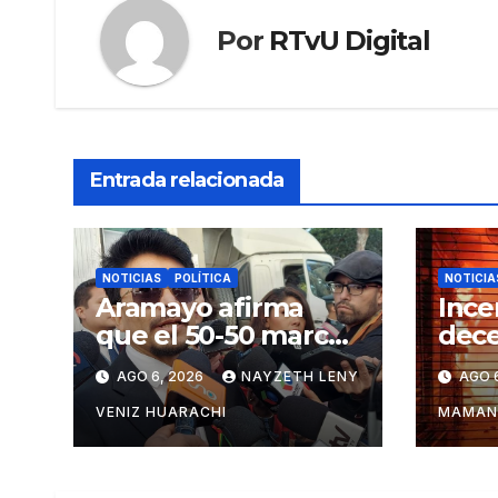
Por
RTvU Digital
Entrada relacionada
NOTICIAS
POLÍTICA
NOTICIA
Aramayo afirma
Ince
que el 50-50 marca
dece
el inicio del fin del
en la
AGO 6, 2026
NAYZETH LENY
AGO 
Estado centralista
Lind
VENIZ HUARACHI
MAMAN