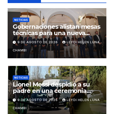
NOTICIAS
Gobernaciones alistan mesas
técnicas para una nueva
distribución tributaria
9 DE AGOSTO DE 2026
LEYDI HELEN LUNA
CHAMBI
NOTICIAS
Lionel Messi despidió a su
padre en una ceremonia
íntima en Rosario
9 DE AGOSTO DE 2026
LEYDI HELEN LUNA
CHAMBI