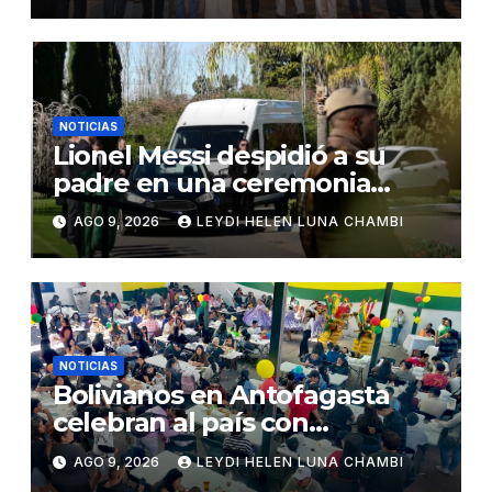
NOTICIAS
Lionel Messi despidió a su
padre en una ceremonia
íntima en Rosario
AGO 9, 2026
LEYDI HELEN LUNA CHAMBI
NOTICIAS
Bolivianos en Antofagasta
celebran al país con
gastronomía, folclore y un
AGO 9, 2026
LEYDI HELEN LUNA CHAMBI
llamado a la unidad