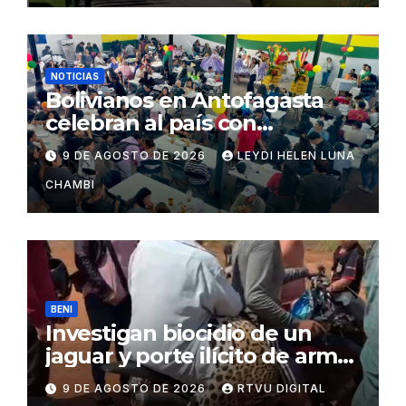
NOTICIAS
Bolivianos en Antofagasta
celebran al país con
gastronomía, folclore y un
9 DE AGOSTO DE 2026
LEYDI HELEN LUNA
llamado a la unidad
CHAMBI
BENI
Investigan biocidio de un
jaguar y porte ilícito de armas
en Beni
9 DE AGOSTO DE 2026
RTVU DIGITAL