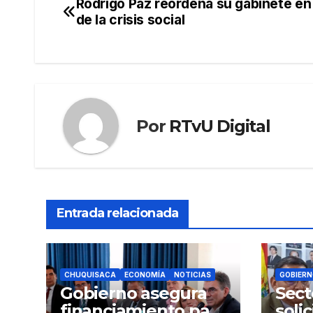
Rodrigo Paz reordena su gabinete en
Navegación
de la crisis social
de
entradas
Por
RTvU Digital
Entrada relacionada
CHUQUISACA
ECONOMÍA
NOTICIAS
GOBIERN
Gobierno asegura
Sect
financiamiento para
soli