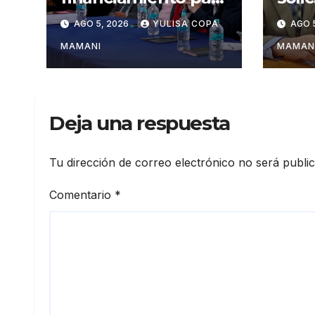
tres proyectos
Rodr
AGO 5, 2026
YULISA COPA
AGO 
estratégicos de
camb
Chuquisaca
admi
MAMANI
MAMAN
turi
Deja una respuesta
Tu dirección de correo electrónico no será publi
Comentario
*