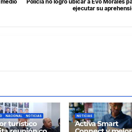
 medio
Policía no logró ubicar a Evo Morales p
ejecutar su aprehens
O
NACIONAL
NOTICIAS
NOTICIAS
or turístico
Activa Smart
cita reunión con
Connect y mejor