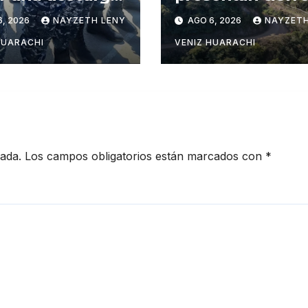
trica en Puerto
restricciones por
6, 2026
NAYZETH LENY
AGO 6, 2026
NAYZETH
as
feriado patrio
HUARACHI
VENIZ HUARACHI
cada.
Los campos obligatorios están marcados con
*