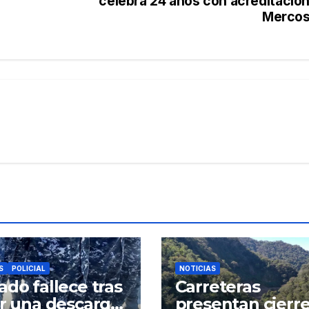
celebra 24 años con acreditación
Mercos
S
POLICIAL
NOTICIAS
ado fallece tras
Carreteras
ir una descarga
presentan cierre