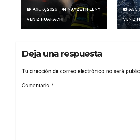
feria Barrio Lindo
eléc
AGO 6, 2026
NAYZETH LENY
AGO 
Pail
VENIZ HUARACHI
VENIZ 
Deja una respuesta
Tu dirección de correo electrónico no será publi
Comentario
*