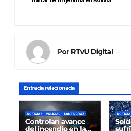
militar de Argentina en Bolivia
de
entradas
Por
RTvU Digital
Entrada relacionada
NOTICIAS
POLICIAL
SANTA CRUZ
NOTICIA
Controlan avance
Sold
del incendio en la
sufr