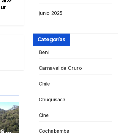
 al
ur
junio 2025
Categorías
Beni
Carnaval de Oruro
Chile
Chuquisaca
Cine
s y
Cochabamba